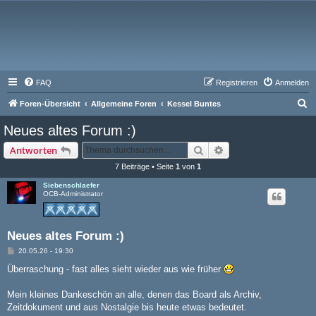
FAQ
Registrieren
Anmelden
S
Foren-Übersicht
Allgemeine Foren
Kessel Buntes
u
Neues altes Forum :)
c
Suche
Erweiterte Suche
Antworten
h
7 Beiträge • Seite
1
von
1
e
Siebenschlaefer
OCB-Administrator
Neues altes Forum :)
B
20.05.26 - 19:30
e
i
Überraschung - fast alles sieht wieder aus wie früher
t
r
a
Mein kleines Dankeschön an alle, denen das Board als Archiv,
g
Zeitdokument und aus Nostalgie bis heute etwas bedeutet.