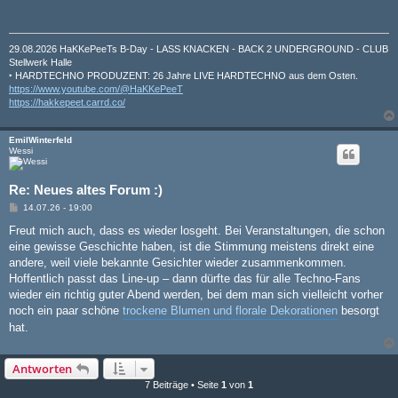
29.08.2026 HaKKePeeTs B-Day - LASS KNACKEN - BACK 2 UNDERGROUND - CLUB
Stellwerk Halle
‣ HARDTECHNO PRODUZENT: 26 Jahre LIVE HARDTECHNO aus dem Osten.
https://www.youtube.com/@HaKKePeeT
https://hakkepeet.carrd.co/
EmilWinterfeld
Wessi
Re: Neues altes Forum :)
B
14.07.26 - 19:00
e
i
Freut mich auch, dass es wieder losgeht. Bei Veranstaltungen, die schon
t
eine gewisse Geschichte haben, ist die Stimmung meistens direkt eine
r
a
andere, weil viele bekannte Gesichter wieder zusammenkommen.
g
Hoffentlich passt das Line-up – dann dürfte das für alle Techno-Fans
wieder ein richtig guter Abend werden, bei dem man sich vielleicht vorher
noch ein paar schöne
trockene Blumen und florale Dekorationen
besorgt
hat.
Antworten
7 Beiträge • Seite
1
von
1