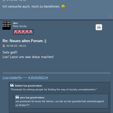
e
i
Ich versuche auch, mich zu benehmen.
t
r
a
g
deo
Rote Socke
Re: Neues altes Forum :)
B
02.06.26 - 08:21
e
i
Sehr geil!!
t
Los! Lasst uns was draus machen!
r
a
g
CrazySpiderPig
-----
♥ IRUKANDJI ♥
Sebbel hat geschrieben:
"Promoset for driving people for finding the way of society unemployment."
jens hat geschrieben:
ein promoset für leute die fahren, um die art der gesellschaft arbeitslosigkeit
zu finden??