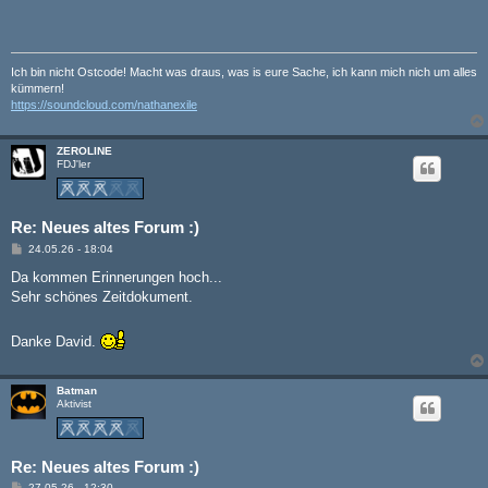
Ich bin nicht Ostcode! Macht was draus, was is eure Sache, ich kann mich nich um alles
kümmern!
https://soundcloud.com/nathanexile
ZEROLINE
FDJ'ler
Re: Neues altes Forum :)
B
24.05.26 - 18:04
e
i
Da kommen Erinnerungen hoch...
t
Sehr schönes Zeitdokument.
r
a
g
Danke David.
Batman
Aktivist
Re: Neues altes Forum :)
B
27.05.26 - 12:30