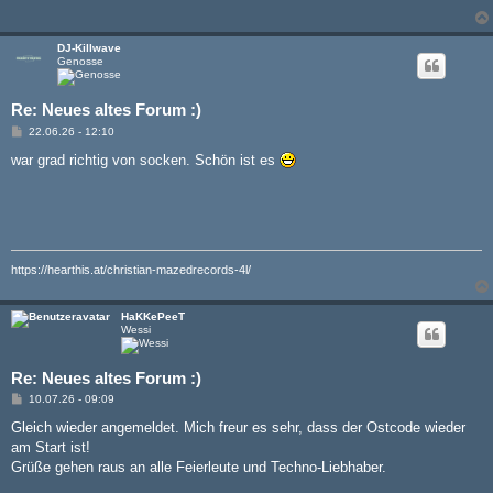
DJ-Killwave
Genosse
Re: Neues altes Forum :)
B
22.06.26 - 12:10
e
i
war grad richtig von socken. Schön ist es
t
r
a
g
https://hearthis.at/christian-mazedrecords-4l/
HaKKePeeT
Wessi
Re: Neues altes Forum :)
B
10.07.26 - 09:09
e
i
Gleich wieder angemeldet. Mich freur es sehr, dass der Ostcode wieder
t
am Start ist!
r
a
Grüße gehen raus an alle Feierleute und Techno-Liebhaber.
g