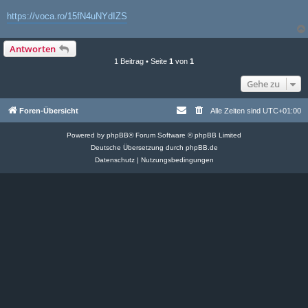
https://voca.ro/15fN4uNYdIZS
Antworten
1 Beitrag • Seite
1
von
1
Gehe zu
Foren-Übersicht
Alle Zeiten sind
UTC+01:00
Powered by
phpBB
® Forum Software © phpBB Limited
Deutsche Übersetzung durch
phpBB.de
Datenschutz
|
Nutzungsbedingungen