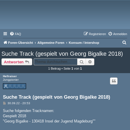
FAQ
Registrieren
Anmelden
S
Foren-Übersicht
Allgemeine Foren
Konsum / Intershop
u
Suche Track (gespielt von Georg Bigalke 2018)
c
Suche
Erweiterte Suche
Antworten
h
1 Beitrag • Seite
1
von
1
e
Hellraiser
Jungpionier
Suche Track (gespielt von Georg Bigalke 2018)
B
30.09.22 - 20:53
e
i
Suche folgenden Tracknamen:
t
Gespielt 2018
r
a
"Georg Bigalke - 130418 Insel der Jugend Magdeburg""
g