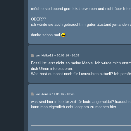
möchte sie liebend gern lokal erwerben und nicht über Inter
ODER??
ich würde sie auch gebraucht im guten Zustand jemanden
danke schon mal
B
von
Heiko21
»
20.03.16 - 16:37
e
i
Fossil ist jetzt nicht so meine Marke. Ich würde mich er
t
dich Uhren interessieren.
r
a
Was hast du sonst noch für Luxusuhren aktuell? Ich persön
g
B
von
Jens
»
11.05.16 - 13:48
e
i
was sind hier in letzter zeit für leute angemeldet? luxusu
t
kann man eigentlich echt langsam zu machen hier...
r
a
g