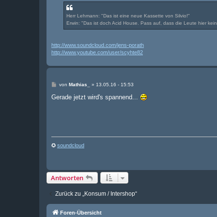
Herr Lehmann: "Das ist eine neue Kassette von Silvio!"
Erwin: "Das ist doch Acid House. Pass auf, dass die Leute hier k
http://www.soundcloud.com/jens-porath
http://www.youtube.com/user/scyhte82
B
von
Mathias_
»
13.05.16 - 15:53
e
i
Gerade jetzt wird's spannend...
t
r
a
g
✪
soundcloud
Antworten
Zurück zu „Konsum / Intershop“
Foren-Übersicht