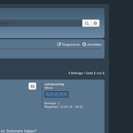
Suche
Erweiterte Suche
Registrieren
Anmelden
4 Beiträge • Seite
1
von
1
solettisüchtig
Wessi
Beiträge:
1
Registriert:
12.02.16 - 18:51
t im Sortiment haben?