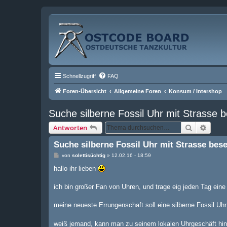
Schnellzugriff
FAQ
Foren-Übersicht
Allgemeine Foren
Konsum / Intershop
Suche silberne Fossil Uhr mit Strasse 
Suche
Erweit
Antworten
Suche silberne Fossil Uhr mit Strasse bes
B
von
solettisüchtig
»
12.02.16 - 18:59
e
i
hallo ihr lieben
t
r
a
ich bin großer Fan von Uhren, und trage eig jeden Tag eine
g
meine neueste Errungenschaft soll eine silberne Fossil Uh
weiß jemand, kann man zu seinem lokalen Uhrgeschäft hing