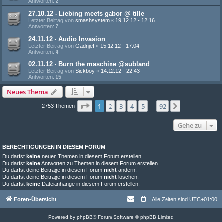
Antworten:
2
27.10.12 - Liebing meets gabor @ tille
Letzter Beitrag von
smashsystem
«
19.12.12 - 12:16
Antworten:
7
24.11.12 - Audio Invasion
Letzter Beitrag von
Gadnjef
«
15.12.12 - 17:04
Antworten:
4
02.11.12 - Burn the maschine @subland
Letzter Beitrag von
Sickboy
«
14.12.12 - 22:43
Antworten:
15
Neues Thema
Seite
1
von
92
1
2
3
4
5
92
Nächste
2753 Themen
…
Gehe zu
BERECHTIGUNGEN IN DIESEM FORUM
Du darfst
keine
neuen Themen in diesem Forum erstellen.
Du darfst
keine
Antworten zu Themen in diesem Forum erstellen.
Du darfst deine Beiträge in diesem Forum
nicht
ändern.
Du darfst deine Beiträge in diesem Forum
nicht
löschen.
Du darfst
keine
Dateianhänge in diesem Forum erstellen.
Foren-Übersicht
Alle Zeiten sind
UTC+01:00
Powered by
phpBB
® Forum Software © phpBB Limited