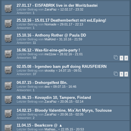
27.01.17 - EISFABRIK live in der Moritzbastei
Letzter Beitrag von
ZaraPaz
«
12.02.17 - 23:32
Antworten:
1
25.12.16 - 15.01.17 Deathemberfezt mit exLEpäng!
Letzter Beitrag von
Nomade
«
29.01.17 - 22:13
Antworten:
1
15.10.16 - Anthony Rother @ Paula DD
Letzter Beitrag von
MaiKind
«
31.10.16 - 21:59
Antworten:
11
16.06.12 - Was-für-eine-geile-party !
Letzter Beitrag von
me11ow
«
28.02.16 - 21:01
Antworten:
58
1
2
02.05.08 - Irgendwo bam puff doing RAUSFEIERN
Letzter Beitrag von
skooby
«
14.07.15 - 09:51
Antworten:
37
1
2
04.07.15 - Drehorgelfest Bln.
Letzter Beitrag von
deo
«
09.07.15 - 16:46
Antworten:
1
06.06.15 - Kovaydin 10, Tampere, Finland
Letzter Beitrag von
ZaraPaz
«
20.06.15 - 02:14
14.02.15 - Bloody Valentine, Mix´Art Myrys, Toulouse
Letzter Beitrag von
ZaraPaz
«
20.06.15 - 02:05
Antworten:
2
11.04.15 - Bearkcore @ ▲
Letzter Beitrag von
Mathias_
«
22.05.15 - 20:53