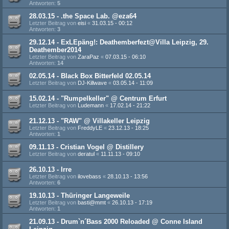
Antworten:
5
28.03.15 - .the Space Lab. @eza64
Letzter Beitrag von
eisi
«
31.03.15 - 00:12
Antworten:
3
29.12.14 - ExLEpäng!: Deathemberfezt@Villa Leipzig, 29.
Deathember2014
Letzter Beitrag von
ZaraPaz
«
07.03.15 - 06:10
Antworten:
14
02.05.14 - Black Box Bitterfeld 02.05.14
Letzter Beitrag von
DJ-Killwave
«
03.05.14 - 11:09
15.02.14 - "Rumpelkeller" @ Centrum Erfurt
Letzter Beitrag von
Ludemann
«
17.02.14 - 21:22
21.12.13 - "RAW" @ Villakeller Leipzig
Letzter Beitrag von
FreddyLE
«
23.12.13 - 18:25
Antworten:
1
09.11.13 - Cristian Vogel @ Distillery
Letzter Beitrag von
deratul
«
11.11.13 - 09:10
26.10.13 - Irre
Letzter Beitrag von
ilovebass
«
28.10.13 - 13:56
Antworten:
6
19.10.13 - Thüringer Langeweile
Letzter Beitrag von
basti@mmt
«
26.10.13 - 17:19
Antworten:
1
21.09.13 - Drum`n´Bass 2000 Reloaded @ Conne Island