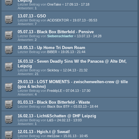
Leipzig
Letzter Beitrag von
OneTake
«
17.09.13 - 17:18
Antworten:
1
13.07.13 - GSO
Letzter Beitrag von
ACiDSEKTOR
«
19.07.13 - 05:53
Antworten:
7
05.07.13 - Black Box Bitterfeld - Pensive
Letzter Beitrag von
Siebenschlaefer
«
13.07.13 - 14:28
Antworten:
2
18.05.13 - Up Home Tri Down Roam
Letzter Beitrag von
BIBER
«
19.05.13 - 21:44
16.03.12 - Seven Deadly Sins W/ the Panacea @ Alte Dhf,
Leipzig
Letzter Beitrag von
Sickboy
«
12.04.13 - 21:32
Antworten:
21
29.03.13 - LOST MOMENTS - zwischenwelten-crew @ tille
(goa & techno)
Letzter Beitrag von
FreddyLE
«
07.04.13 - 17:30
Antworten:
4
01.03.13 - Black Box Bitterfeld - Waste
Letzter Beitrag von
Black Box BTF
«
03.03.13 - 18:44
16.02.13 - Licht&Schatten @ DHF Leipzig
Letzter Beitrag von
L&S
«
24.02.13 - 13:03
Antworten:
1
12.01.13 - Hgich.t @ Sweat!
Letzter Beitrag von
me11ow
«
15.01.13 - 10:45