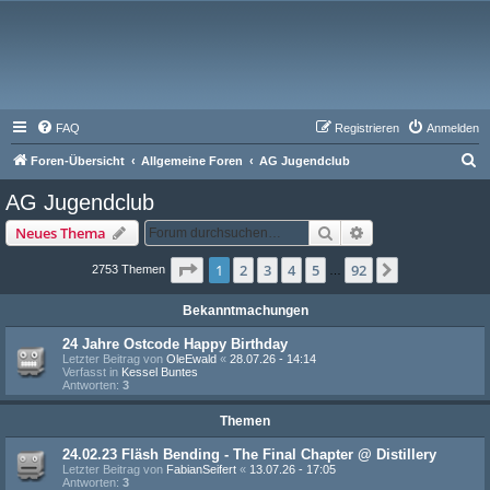
FAQ
Registrieren
Anmelden
S
Foren-Übersicht
Allgemeine Foren
AG Jugendclub
u
AG Jugendclub
c
Suche
Erweiterte Suche
Neues Thema
h
e
Seite
1
von
92
1
2
3
4
5
92
Nächste
2753 Themen
…
Bekanntmachungen
24 Jahre Ostcode Happy Birthday
Letzter Beitrag von
OleEwald
«
28.07.26 - 14:14
Verfasst in
Kessel Buntes
Antworten:
3
Themen
24.02.23 Fläsh Bending - The Final Chapter @ Distillery
Letzter Beitrag von
FabianSeifert
«
13.07.26 - 17:05
Antworten:
3