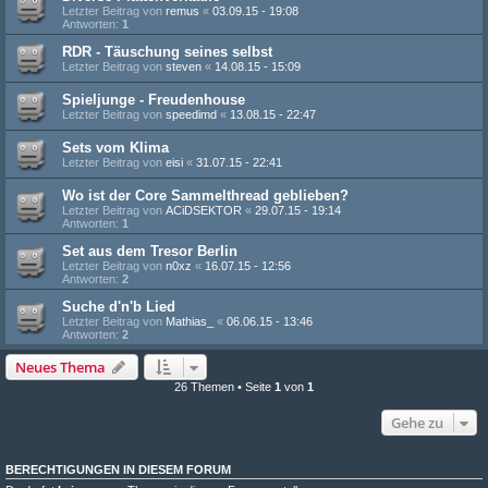
Letzter Beitrag von
remus
«
03.09.15 - 19:08
Antworten:
1
RDR - Täuschung seines selbst
Letzter Beitrag von
steven
«
14.08.15 - 15:09
Spieljunge - Freudenhouse
Letzter Beitrag von
speedimd
«
13.08.15 - 22:47
Sets vom Klima
Letzter Beitrag von
eisi
«
31.07.15 - 22:41
Wo ist der Core Sammelthread geblieben?
Letzter Beitrag von
ACiDSEKTOR
«
29.07.15 - 19:14
Antworten:
1
Set aus dem Tresor Berlin
Letzter Beitrag von
n0xz
«
16.07.15 - 12:56
Antworten:
2
Suche d'n'b Lied
Letzter Beitrag von
Mathias_
«
06.06.15 - 13:46
Antworten:
2
Neues Thema
26 Themen • Seite
1
von
1
Gehe zu
BERECHTIGUNGEN IN DIESEM FORUM