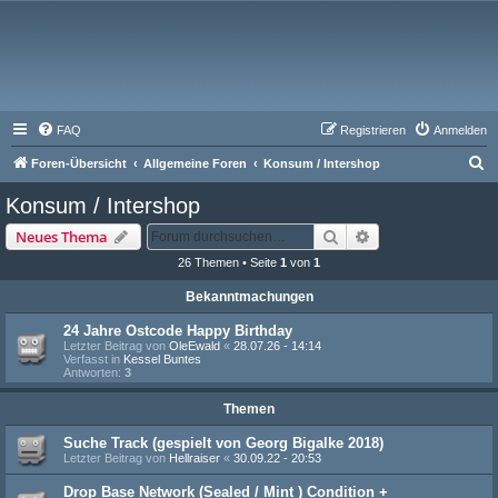
FAQ
Registrieren
Anmelden
S
Foren-Übersicht
Allgemeine Foren
Konsum / Intershop
u
Konsum / Intershop
c
Suche
Erweiterte Suche
Neues Thema
h
26 Themen • Seite
1
von
1
e
Bekanntmachungen
24 Jahre Ostcode Happy Birthday
Letzter Beitrag von
OleEwald
«
28.07.26 - 14:14
Verfasst in
Kessel Buntes
Antworten:
3
Themen
Suche Track (gespielt von Georg Bigalke 2018)
Letzter Beitrag von
Hellraiser
«
30.09.22 - 20:53
Drop Base Network (Sealed / Mint ) Condition +