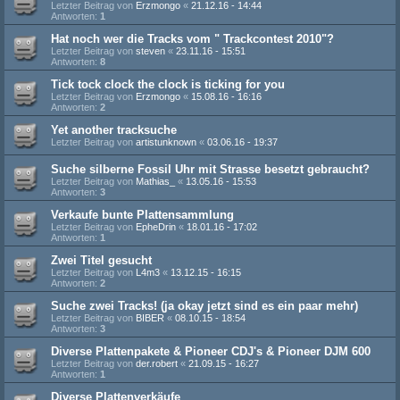
Letzter Beitrag von
Erzmongo
«
21.12.16 - 14:44
Antworten:
1
Hat noch wer die Tracks vom " Trackcontest 2010"?
Letzter Beitrag von
steven
«
23.11.16 - 15:51
Antworten:
8
Tick tock clock the clock is ticking for you
Letzter Beitrag von
Erzmongo
«
15.08.16 - 16:16
Antworten:
2
Yet another tracksuche
Letzter Beitrag von
artistunknown
«
03.06.16 - 19:37
Suche silberne Fossil Uhr mit Strasse besetzt gebraucht?
Letzter Beitrag von
Mathias_
«
13.05.16 - 15:53
Antworten:
3
Verkaufe bunte Plattensammlung
Letzter Beitrag von
EpheDrin
«
18.01.16 - 17:02
Antworten:
1
Zwei Titel gesucht
Letzter Beitrag von
L4m3
«
13.12.15 - 16:15
Antworten:
2
Suche zwei Tracks! (ja okay jetzt sind es ein paar mehr)
Letzter Beitrag von
BIBER
«
08.10.15 - 18:54
Antworten:
3
Diverse Plattenpakete & Pioneer CDJ's & Pioneer DJM 600
Letzter Beitrag von
der.robert
«
21.09.15 - 16:27
Antworten:
1
Diverse Plattenverkäufe