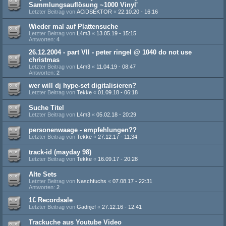
Sammlungsauflösung ~1000 Vinyl'
Letzter Beitrag von
ACiDSEKTOR
«
22.10.20 - 16:16
Wieder mal auf Plattensuche
Letzter Beitrag von
L4m3
«
13.05.19 - 15:15
Antworten:
4
26.12.2004 - part VII - peter ringel @ 1040 do not use
christmas
Letzter Beitrag von
L4m3
«
11.04.19 - 08:47
Antworten:
2
wer will dj hype-set digitalisieren?
Letzter Beitrag von
Tekke
«
01.09.18 - 06:18
Suche Titel
Letzter Beitrag von
L4m3
«
05.02.18 - 20:29
personenwaage - empfehlungen??
Letzter Beitrag von
Tekke
«
27.12.17 - 11:34
track-id (mayday 98)
Letzter Beitrag von
Tekke
«
16.09.17 - 20:28
Alte Sets
Letzter Beitrag von
Naschfuchs
«
07.08.17 - 22:31
Antworten:
2
1€ Recordsale
Letzter Beitrag von
Gadnjef
«
27.12.16 - 12:41
Trackuche aus Youtube Video