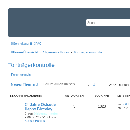
Schnellzugriff
FAQ
Foren-Übersicht
Allgemeine Foren
Tonträgerkontrolle
Tonträgerkontrolle
Forumsregeln
Suche
Erweiterte Suche
Neues Thema
2422 Themen
BEKANNTMACHUNGEN
ANTWORTEN
ZUGRIFFE
LETZTER
L
24 Jahre Ostcode
von
OleE
A
Z
3
1323
e
28.07.26
Happy Birthday
t
von
Siebenschlaefer
n
u
z
»
09.06.26 - 21:21
» in
t
Kessel Buntes
e
t
g
r
B
w
r