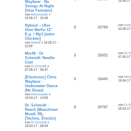
15.06.17
o
i
Wayfarer - No
t
t
e
e
Strings At Night
n
u
r
z
r
f
(Vom Feinsten)
a
t
n
g
e
t
g
von
lettuceaudio
»
t
f
r
15.06.17 - 15:09
B
w
r
e
e
e
L
Hyboid – Ufos
von
hybo
A
Z
0
20793
i
e
10.05.17 
o
i
Over Berlin 12"
t
t
n
E.p. / Mp3 [astro
n
u
r
z
r
f
Chicken]
a
t
g
e
t
g
von
hyboid
»
10.05.17 -
t
f
r
11:09
B
w
r
e
e
e
L
Mm40 - Dr.
von
Dr.S
A
Z
0
20552
i
e
07.05.17
o
i
Schmidt: Needle
t
t
n
Cast
n
u
r
z
r
f
von
Dr.Schmidt
»
a
t
07.05.17 - 09:47
g
e
t
g
t
f
r
L
[Electronic] Chris
B
von
lett
w
r
A
Z
0
20445
e
e
e
e
19.04.17
Wayfarer -
t
i
o
i
Underwater Dance
n
u
z
t
n
(No Divas)
t
r
r
f
e
t
g
von
lettuceaudio
»
a
r
19.04.17 - 14:59
g
t
f
B
w
r
e
L
Dr. Schmidt -
von
Dr.S
A
Z
0
20787
i
e
e
e
18.03.17
o
i
Reach (Maschinen
t
t
Musik 39),
n
u
r
z
n
r
f
[Techno, Electro]
a
t
g
e
t
g
von
Dr.Schmidt
»
t
f
r
18.03.17 - 08:04
B
w
r