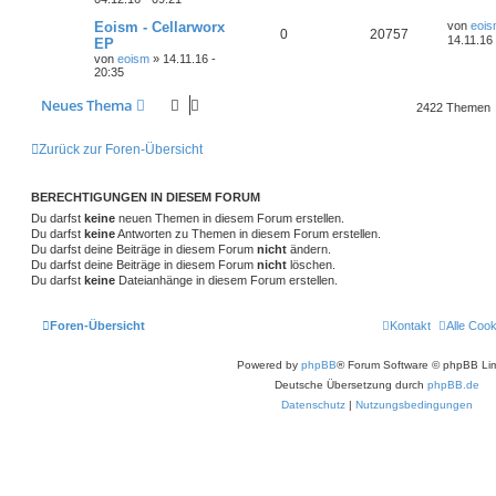
e
e
e
i
L
o
i
Eoism - Cellarworx
von
eoi
A
Z
t
0
n
20757
e
14.11.16 
EP
r
t
r
f
von
eoism
»
14.11.16 -
a
n
u
z
20:35
g
t
t
f
e
t
g
Neues Thema
r
2422 Themen
e
e
B
w
r
e
n
i
o
i
Zurück zur Foren-Übersicht
t
r
r
f
a
g
BERECHTIGUNGEN IN DIESEM FORUM
t
f
Du darfst
keine
neuen Themen in diesem Forum erstellen.
Du darfst
keine
Antworten zu Themen in diesem Forum erstellen.
e
e
Du darfst deine Beiträge in diesem Forum
nicht
ändern.
n
Du darfst deine Beiträge in diesem Forum
nicht
löschen.
Du darfst
keine
Dateianhänge in diesem Forum erstellen.
Foren-Übersicht
Kontakt
Alle Coo
Powered by
phpBB
® Forum Software © phpBB Lim
Deutsche Übersetzung durch
phpBB.de
Datenschutz
|
Nutzungsbedingungen