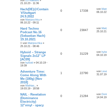
von
DJ-Killwave
»
n
u
z
i
21.10.23 - 11:36
o
i
t
t
n
e
t
g
r
L
Hach(DE)@Contain
von
Matr
r
r
f
A
Z
0
17338
a
e
06.10.22 
't/Stuttgart
B
w
r
g
t
e
24.9.2022
t
f
n
u
z
i
o
i
von
Matrjoschka
»
t
t
e
e
06.10.22 - 09:11
e
t
g
r
r
r
f
a
L
Hard Techno
B
von
Matr
n
w
r
A
Z
g
0
23847
e
e
25.10.21
Podcast No.16
t
f
t
i
o
i
(Sebastian Hach)
n
u
z
t
e
e
19.10.2021
t
r
r
f
e
t
g
a
von
Matrjoschka
»
n
r
g
25.10.21 - 08:46
t
f
B
w
r
e
L
Hyboid – Strange
von
hybo
A
Z
i
0
31229
e
e
e
o
i
04.10.19
Signals 2x12" LP
t
t
[AC09]
r
n
u
z
n
r
f
a
von
hyboid
»
04.10.19 -
t
g
19:39
e
t
g
t
f
r
L
Adventure Time:
B
von
Leuc
w
r
A
Z
1
22790
e
e
e
e
31.07.19
Come Along With
t
i
o
i
Me (180g) [Nov
n
u
z
n
t
2018]
t
r
r
f
e
t
g
von
Mathias_
»
a
r
19.03.19 - 18:58
g
t
f
B
w
r
e
L
NAIL - Revelation
von
Domi
A
Z
0
21284
i
e
e
e
14.04.19
o
i
(Dominance
t
t
Electricity)
n
u
r
z
n
r
f
12"vinyl - spacy
a
t