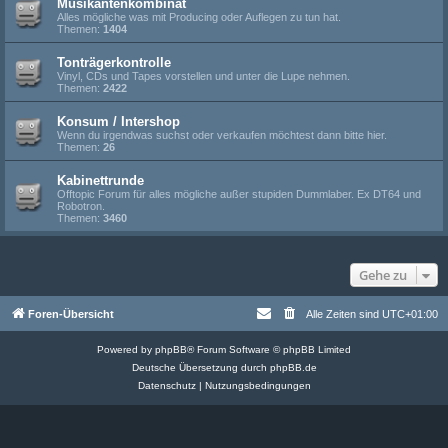
Musikantenkombinat
Alles mögliche was mit Producing oder Auflegen zu tun hat.
Themen:
1404
Tonträgerkontrolle
Vinyl, CDs und Tapes vorstellen und unter die Lupe nehmen.
Themen:
2422
Konsum / Intershop
Wenn du irgendwas suchst oder verkaufen möchtest dann bitte hier.
Themen:
26
Kabinettrunde
Offtopic Forum für alles mögliche außer stupiden Dummlaber. Ex DT64 und
Robotron.
Themen:
3460
Gehe zu
Foren-Übersicht
Alle Zeiten sind
UTC+01:00
Powered by
phpBB
® Forum Software © phpBB Limited
Deutsche Übersetzung durch
phpBB.de
Datenschutz
|
Nutzungsbedingungen