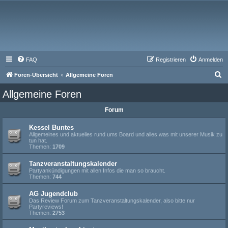
FAQ
Registrieren
Anmelden
S
Foren-Übersicht
Allgemeine Foren
u
Allgemeine Foren
c
Forum
h
e
Kessel Buntes
Allgemeines und aktuelles rund ums Board und alles was mit unserer Musik zu
tun hat.
Themen:
1709
Tanzveranstaltungskalender
Partyankündigungen mit allen Infos die man so braucht.
Themen:
744
AG Jugendclub
Das Review Forum zum Tanzveranstaltungskalender, also bitte nur
Partyreviews!
Themen:
2753