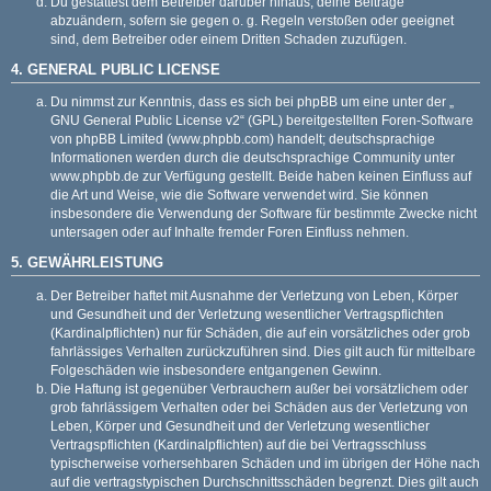
Du gestattest dem Betreiber darüber hinaus, deine Beiträge
abzuändern, sofern sie gegen o. g. Regeln verstoßen oder geeignet
sind, dem Betreiber oder einem Dritten Schaden zuzufügen.
4. GENERAL PUBLIC LICENSE
Du nimmst zur Kenntnis, dass es sich bei phpBB um eine unter der „
GNU General Public License v2
“ (GPL) bereitgestellten Foren-Software
von phpBB Limited (
www.phpbb.com
) handelt; deutschsprachige
Informationen werden durch die deutschsprachige Community unter
www.phpbb.de
zur Verfügung gestellt. Beide haben keinen Einfluss auf
die Art und Weise, wie die Software verwendet wird. Sie können
insbesondere die Verwendung der Software für bestimmte Zwecke nicht
untersagen oder auf Inhalte fremder Foren Einfluss nehmen.
5. GEWÄHRLEISTUNG
Der Betreiber haftet mit Ausnahme der Verletzung von Leben, Körper
und Gesundheit und der Verletzung wesentlicher Vertragspflichten
(Kardinalpflichten) nur für Schäden, die auf ein vorsätzliches oder grob
fahrlässiges Verhalten zurückzuführen sind. Dies gilt auch für mittelbare
Folgeschäden wie insbesondere entgangenen Gewinn.
Die Haftung ist gegenüber Verbrauchern außer bei vorsätzlichem oder
grob fahrlässigem Verhalten oder bei Schäden aus der Verletzung von
Leben, Körper und Gesundheit und der Verletzung wesentlicher
Vertragspflichten (Kardinalpflichten) auf die bei Vertragsschluss
typischerweise vorhersehbaren Schäden und im übrigen der Höhe nach
auf die vertragstypischen Durchschnittsschäden begrenzt. Dies gilt auch