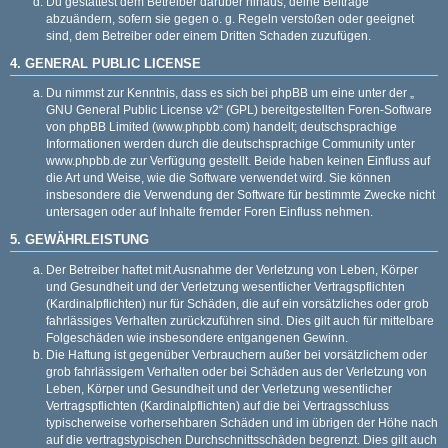
Du gestattest dem Betreiber darüber hinaus, deine Beiträge
abzuändern, sofern sie gegen o. g. Regeln verstoßen oder geeignet
sind, dem Betreiber oder einem Dritten Schaden zuzufügen.
4. GENERAL PUBLIC LICENSE
Du nimmst zur Kenntnis, dass es sich bei phpBB um eine unter der „
GNU General Public License v2
“ (GPL) bereitgestellten Foren-Software
von phpBB Limited (
www.phpbb.com
) handelt; deutschsprachige
Informationen werden durch die deutschsprachige Community unter
www.phpbb.de
zur Verfügung gestellt. Beide haben keinen Einfluss auf
die Art und Weise, wie die Software verwendet wird. Sie können
insbesondere die Verwendung der Software für bestimmte Zwecke nicht
untersagen oder auf Inhalte fremder Foren Einfluss nehmen.
5. GEWÄHRLEISTUNG
Der Betreiber haftet mit Ausnahme der Verletzung von Leben, Körper
und Gesundheit und der Verletzung wesentlicher Vertragspflichten
(Kardinalpflichten) nur für Schäden, die auf ein vorsätzliches oder grob
fahrlässiges Verhalten zurückzuführen sind. Dies gilt auch für mittelbare
Folgeschäden wie insbesondere entgangenen Gewinn.
Die Haftung ist gegenüber Verbrauchern außer bei vorsätzlichem oder
grob fahrlässigem Verhalten oder bei Schäden aus der Verletzung von
Leben, Körper und Gesundheit und der Verletzung wesentlicher
Vertragspflichten (Kardinalpflichten) auf die bei Vertragsschluss
typischerweise vorhersehbaren Schäden und im übrigen der Höhe nach
auf die vertragstypischen Durchschnittsschäden begrenzt. Dies gilt auch