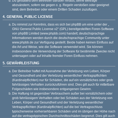
Du gestattest dem Betreiber darüber hinaus, deine Beiträge
abzuändern, sofern sie gegen o. g. Regeln verstoßen oder geeignet
sind, dem Betreiber oder einem Dritten Schaden zuzufügen.
4. GENERAL PUBLIC LICENSE
Du nimmst zur Kenntnis, dass es sich bei phpBB um eine unter der „
GNU General Public License v2
“ (GPL) bereitgestellten Foren-Software
von phpBB Limited (
www.phpbb.com
) handelt; deutschsprachige
Informationen werden durch die deutschsprachige Community unter
www.phpbb.de
zur Verfügung gestellt. Beide haben keinen Einfluss auf
die Art und Weise, wie die Software verwendet wird. Sie können
insbesondere die Verwendung der Software für bestimmte Zwecke nicht
untersagen oder auf Inhalte fremder Foren Einfluss nehmen.
5. GEWÄHRLEISTUNG
Der Betreiber haftet mit Ausnahme der Verletzung von Leben, Körper
und Gesundheit und der Verletzung wesentlicher Vertragspflichten
(Kardinalpflichten) nur für Schäden, die auf ein vorsätzliches oder grob
fahrlässiges Verhalten zurückzuführen sind. Dies gilt auch für mittelbare
Folgeschäden wie insbesondere entgangenen Gewinn.
Die Haftung ist gegenüber Verbrauchern außer bei vorsätzlichem oder
grob fahrlässigem Verhalten oder bei Schäden aus der Verletzung von
Leben, Körper und Gesundheit und der Verletzung wesentlicher
Vertragspflichten (Kardinalpflichten) auf die bei Vertragsschluss
typischerweise vorhersehbaren Schäden und im übrigen der Höhe nach
auf die vertragstypischen Durchschnittsschäden begrenzt. Dies gilt auch