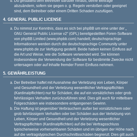
Du gestattest dem Betreiber darüber hinaus, deine Beiträge
abzuändern, sofern sie gegen o. g. Regeln verstoßen oder geeignet
sind, dem Betreiber oder einem Dritten Schaden zuzufügen.
4. GENERAL PUBLIC LICENSE
Du nimmst zur Kenntnis, dass es sich bei phpBB um eine unter der „
GNU General Public License v2
“ (GPL) bereitgestellten Foren-Software
von phpBB Limited (
www.phpbb.com
) handelt; deutschsprachige
Informationen werden durch die deutschsprachige Community unter
www.phpbb.de
zur Verfügung gestellt. Beide haben keinen Einfluss auf
die Art und Weise, wie die Software verwendet wird. Sie können
insbesondere die Verwendung der Software für bestimmte Zwecke nicht
untersagen oder auf Inhalte fremder Foren Einfluss nehmen.
5. GEWÄHRLEISTUNG
Der Betreiber haftet mit Ausnahme der Verletzung von Leben, Körper
und Gesundheit und der Verletzung wesentlicher Vertragspflichten
(Kardinalpflichten) nur für Schäden, die auf ein vorsätzliches oder grob
fahrlässiges Verhalten zurückzuführen sind. Dies gilt auch für mittelbare
Folgeschäden wie insbesondere entgangenen Gewinn.
Die Haftung ist gegenüber Verbrauchern außer bei vorsätzlichem oder
grob fahrlässigem Verhalten oder bei Schäden aus der Verletzung von
Leben, Körper und Gesundheit und der Verletzung wesentlicher
Vertragspflichten (Kardinalpflichten) auf die bei Vertragsschluss
typischerweise vorhersehbaren Schäden und im übrigen der Höhe nach
auf die vertragstypischen Durchschnittsschäden begrenzt. Dies gilt auch