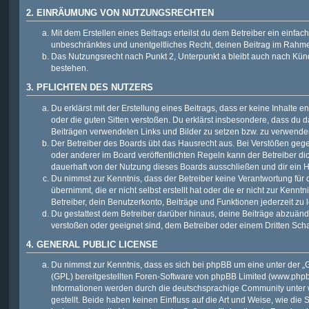
2. EINRÄUMUNG VON NUTZUNGSRECHTEN
Mit dem Erstellen eines Beitrags erteilst du dem Betreiber ein einfach
unbeschränktes und unentgeltliches Recht, deinen Beitrag im Rahm
Das Nutzungsrecht nach Punkt 2, Unterpunkt a bleibt auch nach Kü
bestehen.
3. PFLICHTEN DES NUTZERS
Du erklärst mit der Erstellung eines Beitrags, dass er keine Inhalte e
oder die guten Sitten verstoßen. Du erklärst insbesondere, dass du da
Beiträgen verwendeten Links und Bilder zu setzen bzw. zu verwende
Der Betreiber des Boards übt das Hausrecht aus. Bei Verstößen g
oder anderer im Board veröffentlichten Regeln kann der Betreiber 
dauerhaft von der Nutzung dieses Boards ausschließen und dir ein H
Du nimmst zur Kenntnis, dass der Betreiber keine Verantwortung für d
übernimmt, die er nicht selbst erstellt hat oder die er nicht zur Ken
Betreiber, dein Benutzerkonto, Beiträge und Funktionen jederzeit zu 
Du gestattest dem Betreiber darüber hinaus, deine Beiträge abzuände
verstoßen oder geeignet sind, dem Betreiber oder einem Dritten Sc
4. GENERAL PUBLIC LICENSE
Du nimmst zur Kenntnis, dass es sich bei phpBB um eine unter der „
G
(GPL) bereitgestellten Foren-Software von phpBB Limited (
www.php
Informationen werden durch die deutschsprachige Community unter
gestellt. Beide haben keinen Einfluss auf die Art und Weise, wie die