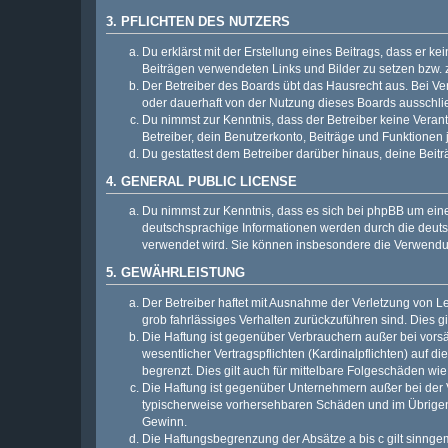
3. PFLICHTEN DES NUTZERS
Du erklärst mit der Erstellung eines Beitrags, dass er ke
Beiträgen verwendeten Links und Bilder zu setzen bzw.
Der Betreiber des Boards übt das Hausrecht aus. Bei V
oder dauerhaft von der Nutzung dieses Boards ausschlie
Du nimmst zur Kenntnis, dass der Betreiber keine Verantw
Betreiber, dein Benutzerkonto, Beiträge und Funktionen 
Du gestattest dem Betreiber darüber hinaus, deine Beit
4. GENERAL PUBLIC LICENSE
Du nimmst zur Kenntnis, dass es sich bei phpBB um eine
deutschsprachige Informationen werden durch die deu
verwendet wird. Sie können insbesondere die Verwendun
5. GEWÄHRLEISTUNG
Der Betreiber haftet mit Ausnahme der Verletzung von Le
grob fahrlässiges Verhalten zurückzuführen sind. Dies 
Die Haftung ist gegenüber Verbrauchern außer bei vors
wesentlicher Vertragspflichten (Kardinalpflichten) auf
begrenzt. Dies gilt auch für mittelbare Folgeschäden 
Die Haftung ist gegenüber Unternehmern außer bei der V
typischerweise vorhersehbaren Schäden und im Übrigen 
Gewinn.
Die Haftungsbegrenzung der Absätze a bis c gilt sinnge