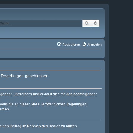
Suche
Erweiterte Suche
Registrieren
Anmelden
en Regelungen geschlossen:
lgenden „Betreiber“) und erklärst dich mit den nachfolgenden
eils die an dieser Stelle veröffentlichten Regelungen.
erden.
, deinen Beitrag im Rahmen des Boards zu nutzen.