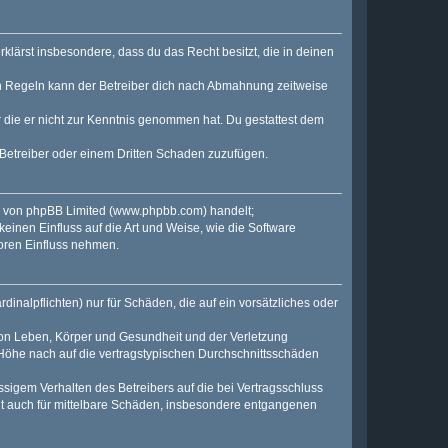
erklärst insbesondere, dass du das Recht besitzt, die in deinen
n Regeln kann der Betreiber dich nach Abmahnung zeitweise
er die er nicht zur Kenntnis genommen hat. Du gestattest dem
 Betreiber oder einem Dritten Schaden zuzufügen.
e von phpBB Limited (
www.phpbb.com
) handelt;
keinen Einfluss auf die Art und Weise, wie die Software
oren Einfluss nehmen.
inalpflichten) nur für Schäden, die auf ein vorsätzliches oder
von Leben, Körper und Gesundheit und der Verletzung
r Höhe nach auf die vertragstypischen Durchschnittsschäden
sigem Verhalten des Betreibers auf die bei Vertragsschluss
lt auch für mittelbare Schäden, insbesondere entgangenen