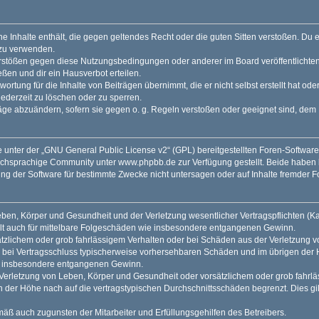
ine Inhalte enthält, die gegen geltendes Recht oder die guten Sitten verstoßen. Du 
 zu verwenden.
erstößen gegen diese Nutzungsbedingungen oder anderer im Board veröffentlichte
ßen und dir ein Hausverbot erteilen.
ortung für die Inhalte von Beiträgen übernimmt, die er nicht selbst erstellt hat od
jederzeit zu löschen oder zu sperren.
räge abzuändern, sofern sie gegen o. g. Regeln verstoßen oder geeignet sind, dem
 unter der „
GNU General Public License v2
“ (GPL) bereitgestellten Foren-Softwar
tschsprachige Community unter
www.phpbb.de
zur Verfügung gestellt. Beide haben 
g der Software für bestimmte Zwecke nicht untersagen oder auf Inhalte fremder F
ben, Körper und Gesundheit und der Verletzung wesentlicher Vertragspflichten (Kard
gilt auch für mittelbare Folgeschäden wie insbesondere entgangenen Gewinn.
ätzlichem oder grob fahrlässigem Verhalten oder bei Schäden aus der Verletzung 
 die bei Vertragsschluss typischerweise vorhersehbaren Schäden und im übrigen de
wie insbesondere entgangenen Gewinn.
erletzung von Leben, Körper und Gesundheit oder vorsätzlichem oder grob fahrläs
der Höhe nach auf die vertragstypischen Durchschnittsschäden begrenzt. Dies gi
mäß auch zugunsten der Mitarbeiter und Erfüllungsgehilfen des Betreibers.