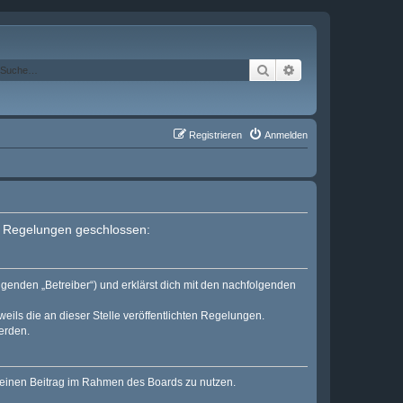
Suche
Erweiterte Suche
Registrieren
Anmelden
en Regelungen geschlossen:
lgenden „Betreiber“) und erklärst dich mit den nachfolgenden
eils die an dieser Stelle veröffentlichten Regelungen.
erden.
, deinen Beitrag im Rahmen des Boards zu nutzen.