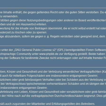
ine Inhalte enthält, die gegen geltendes Recht oder die guten Sitten verstoßen. Du 
 zu verwenden.
erstößen gegen diese Nutzungsbedingungen oder anderer im Board veröffentlichte
ßen und dir ein Hausverbot erteilen.
ortung für die Inhalte von Beiträgen übernimmt, die er nicht selbst erstellt hat od
jederzeit zu löschen oder zu sperren.
räge abzuändern, sofern sie gegen o. g. Regeln verstoßen oder geeignet sind, dem
 unter der „
GNU General Public License v2
“ (GPL) bereitgestellten Foren-Softwar
tschsprachige Community unter
www.phpbb.de
zur Verfügung gestellt. Beide haben 
g der Software für bestimmte Zwecke nicht untersagen oder auf Inhalte fremder F
ben, Körper und Gesundheit und der Verletzung wesentlicher Vertragspflichten (Kard
gilt auch für mittelbare Folgeschäden wie insbesondere entgangenen Gewinn.
ätzlichem oder grob fahrlässigem Verhalten oder bei Schäden aus der Verletzung 
 die bei Vertragsschluss typischerweise vorhersehbaren Schäden und im übrigen de
wie insbesondere entgangenen Gewinn.
erletzung von Leben, Körper und Gesundheit oder vorsätzlichem oder grob fahrläs
der Höhe nach auf die vertragstypischen Durchschnittsschäden begrenzt. Dies gi
mäß auch zugunsten der Mitarbeiter und Erfüllungsgehilfen des Betreibers.