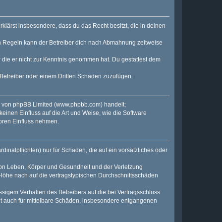
erklärst insbesondere, dass du das Recht besitzt, die in deinen
n Regeln kann der Betreiber dich nach Abmahnung zeitweise
er die er nicht zur Kenntnis genommen hat. Du gestattest dem
 Betreiber oder einem Dritten Schaden zuzufügen.
e von phpBB Limited (
www.phpbb.com
) handelt;
keinen Einfluss auf die Art und Weise, wie die Software
oren Einfluss nehmen.
inalpflichten) nur für Schäden, die auf ein vorsätzliches oder
von Leben, Körper und Gesundheit und der Verletzung
r Höhe nach auf die vertragstypischen Durchschnittsschäden
sigem Verhalten des Betreibers auf die bei Vertragsschluss
lt auch für mittelbare Schäden, insbesondere entgangenen