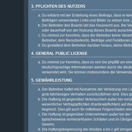
3. PFLICHTEN DES NUTZERS
Du erklärst mit der Erstellung eines Beitrags, dass er ke
Beiträgen verwendeten Links und Bilder zu setzen bzw.
Der Betreiber des Boards übt das Hausrecht aus. Bei V
oder dauerhaft von der Nutzung dieses Boards ausschlie
Du nimmst zur Kenntnis, dass der Betreiber keine Verantw
Betreiber, dein Benutzerkonto, Beiträge und Funktionen 
Du gestattest dem Betreiber darüber hinaus, deine Beit
4. GENERAL PUBLIC LICENSE
Du nimmst zur Kenntnis, dass es sich bei phpBB um eine
deutschsprachige Informationen werden durch die deu
verwendet wird. Sie können insbesondere die Verwendun
5. GEWÄHRLEISTUNG
Der Betreiber haftet mit Ausnahme der Verletzung von Le
grob fahrlässiges Verhalten zurückzuführen sind. Dies 
Die Haftung ist gegenüber Verbrauchern außer bei vors
wesentlicher Vertragspflichten (Kardinalpflichten) auf
begrenzt. Dies gilt auch für mittelbare Folgeschäden 
Die Haftung ist gegenüber Unternehmern außer bei der V
typischerweise vorhersehbaren Schäden und im Übrigen 
Gewinn.
Die Haftungsbegrenzung der Absätze a bis c gilt sinnge