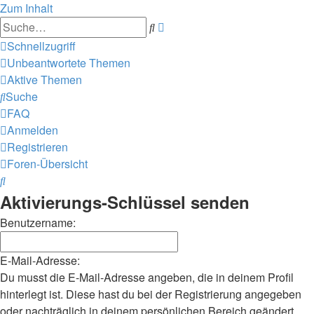
Zum Inhalt
Erweiterte
Suche
Suche
Schnellzugriff
Unbeantwortete Themen
Aktive Themen
Suche
FAQ
Anmelden
Registrieren
Foren-Übersicht
Suche
Aktivierungs-Schlüssel senden
Benutzername:
E-Mail-Adresse:
Du musst die E-Mail-Adresse angeben, die in deinem Profil
hinterlegt ist. Diese hast du bei der Registrierung angegeben
oder nachträglich in deinem persönlichen Bereich geändert.