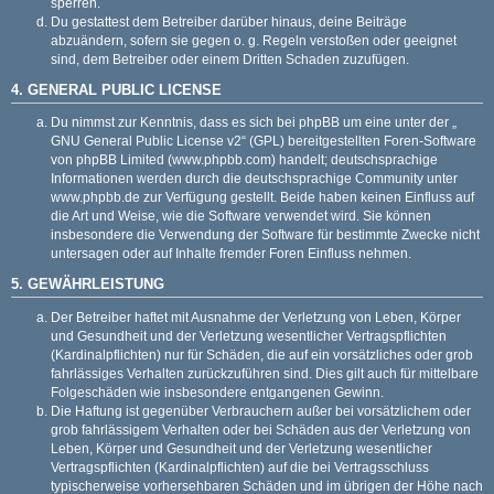
sperren.
Du gestattest dem Betreiber darüber hinaus, deine Beiträge
abzuändern, sofern sie gegen o. g. Regeln verstoßen oder geeignet
sind, dem Betreiber oder einem Dritten Schaden zuzufügen.
4. GENERAL PUBLIC LICENSE
Du nimmst zur Kenntnis, dass es sich bei phpBB um eine unter der „
GNU General Public License v2
“ (GPL) bereitgestellten Foren-Software
von phpBB Limited (
www.phpbb.com
) handelt; deutschsprachige
Informationen werden durch die deutschsprachige Community unter
www.phpbb.de
zur Verfügung gestellt. Beide haben keinen Einfluss auf
die Art und Weise, wie die Software verwendet wird. Sie können
insbesondere die Verwendung der Software für bestimmte Zwecke nicht
untersagen oder auf Inhalte fremder Foren Einfluss nehmen.
5. GEWÄHRLEISTUNG
Der Betreiber haftet mit Ausnahme der Verletzung von Leben, Körper
und Gesundheit und der Verletzung wesentlicher Vertragspflichten
(Kardinalpflichten) nur für Schäden, die auf ein vorsätzliches oder grob
fahrlässiges Verhalten zurückzuführen sind. Dies gilt auch für mittelbare
Folgeschäden wie insbesondere entgangenen Gewinn.
Die Haftung ist gegenüber Verbrauchern außer bei vorsätzlichem oder
grob fahrlässigem Verhalten oder bei Schäden aus der Verletzung von
Leben, Körper und Gesundheit und der Verletzung wesentlicher
Vertragspflichten (Kardinalpflichten) auf die bei Vertragsschluss
typischerweise vorhersehbaren Schäden und im übrigen der Höhe nach