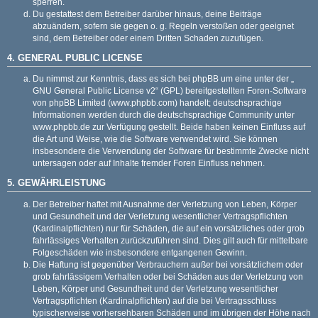
sperren.
Du gestattest dem Betreiber darüber hinaus, deine Beiträge
abzuändern, sofern sie gegen o. g. Regeln verstoßen oder geeignet
sind, dem Betreiber oder einem Dritten Schaden zuzufügen.
4. GENERAL PUBLIC LICENSE
Du nimmst zur Kenntnis, dass es sich bei phpBB um eine unter der „
GNU General Public License v2
“ (GPL) bereitgestellten Foren-Software
von phpBB Limited (
www.phpbb.com
) handelt; deutschsprachige
Informationen werden durch die deutschsprachige Community unter
www.phpbb.de
zur Verfügung gestellt. Beide haben keinen Einfluss auf
die Art und Weise, wie die Software verwendet wird. Sie können
insbesondere die Verwendung der Software für bestimmte Zwecke nicht
untersagen oder auf Inhalte fremder Foren Einfluss nehmen.
5. GEWÄHRLEISTUNG
Der Betreiber haftet mit Ausnahme der Verletzung von Leben, Körper
und Gesundheit und der Verletzung wesentlicher Vertragspflichten
(Kardinalpflichten) nur für Schäden, die auf ein vorsätzliches oder grob
fahrlässiges Verhalten zurückzuführen sind. Dies gilt auch für mittelbare
Folgeschäden wie insbesondere entgangenen Gewinn.
Die Haftung ist gegenüber Verbrauchern außer bei vorsätzlichem oder
grob fahrlässigem Verhalten oder bei Schäden aus der Verletzung von
Leben, Körper und Gesundheit und der Verletzung wesentlicher
Vertragspflichten (Kardinalpflichten) auf die bei Vertragsschluss
typischerweise vorhersehbaren Schäden und im übrigen der Höhe nach