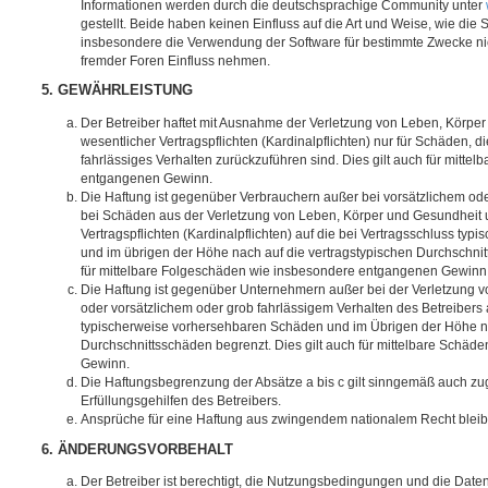
Informationen werden durch die deutschsprachige Community unter
gestellt. Beide haben keinen Einfluss auf die Art und Weise, wie die
insbesondere die Verwendung der Software für bestimmte Zwecke nic
fremder Foren Einfluss nehmen.
5. GEWÄHRLEISTUNG
Der Betreiber haftet mit Ausnahme der Verletzung von Leben, Körpe
wesentlicher Vertragspflichten (Kardinalpflichten) nur für Schäden, di
fahrlässiges Verhalten zurückzuführen sind. Dies gilt auch für mitt
entgangenen Gewinn.
Die Haftung ist gegenüber Verbrauchern außer bei vorsätzlichem ode
bei Schäden aus der Verletzung von Leben, Körper und Gesundheit u
Vertragspflichten (Kardinalpflichten) auf die bei Vertragsschluss t
und im übrigen der Höhe nach auf die vertragstypischen Durchschnit
für mittelbare Folgeschäden wie insbesondere entgangenen Gewinn
Die Haftung ist gegenüber Unternehmern außer bei der Verletzung 
oder vorsätzlichem oder grob fahrlässigem Verhalten des Betreibers 
typischerweise vorhersehbaren Schäden und im Übrigen der Höhe na
Durchschnittsschäden begrenzt. Dies gilt auch für mittelbare Schä
Gewinn.
Die Haftungsbegrenzung der Absätze a bis c gilt sinngemäß auch zug
Erfüllungsgehilfen des Betreibers.
Ansprüche für eine Haftung aus zwingendem nationalem Recht bleib
6. ÄNDERUNGSVORBEHALT
Der Betreiber ist berechtigt, die Nutzungsbedingungen und die Date