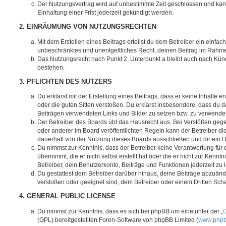
Der Nutzungsvertrag wird auf unbestimmte Zeit geschlossen und ka
Einhaltung einer Frist jederzeit gekündigt werden.
2. EINRÄUMUNG VON NUTZUNGSRECHTEN
Mit dem Erstellen eines Beitrags erteilst du dem Betreiber ein einfach
unbeschränktes und unentgeltliches Recht, deinen Beitrag im Rahm
Das Nutzungsrecht nach Punkt 2, Unterpunkt a bleibt auch nach Kü
bestehen.
3. PFLICHTEN DES NUTZERS
Du erklärst mit der Erstellung eines Beitrags, dass er keine Inhalte e
oder die guten Sitten verstoßen. Du erklärst insbesondere, dass du da
Beiträgen verwendeten Links und Bilder zu setzen bzw. zu verwende
Der Betreiber des Boards übt das Hausrecht aus. Bei Verstößen g
oder anderer im Board veröffentlichten Regeln kann der Betreiber 
dauerhaft von der Nutzung dieses Boards ausschließen und dir ein H
Du nimmst zur Kenntnis, dass der Betreiber keine Verantwortung für d
übernimmt, die er nicht selbst erstellt hat oder die er nicht zur Ken
Betreiber, dein Benutzerkonto, Beiträge und Funktionen jederzeit zu 
Du gestattest dem Betreiber darüber hinaus, deine Beiträge abzuände
verstoßen oder geeignet sind, dem Betreiber oder einem Dritten Sc
4. GENERAL PUBLIC LICENSE
Du nimmst zur Kenntnis, dass es sich bei phpBB um eine unter der „
G
(GPL) bereitgestellten Foren-Software von phpBB Limited (
www.php