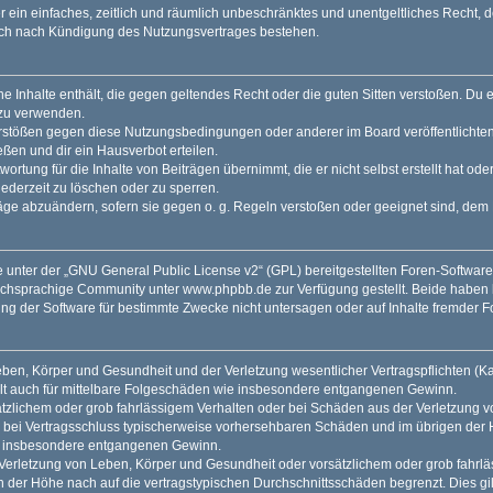
ber ein einfaches, zeitlich und räumlich unbeschränktes und unentgeltliches Recht
auch nach Kündigung des Nutzungsvertrages bestehen.
ine Inhalte enthält, die gegen geltendes Recht oder die guten Sitten verstoßen. Du 
 zu verwenden.
erstößen gegen diese Nutzungsbedingungen oder anderer im Board veröffentlichte
ßen und dir ein Hausverbot erteilen.
ortung für die Inhalte von Beiträgen übernimmt, die er nicht selbst erstellt hat od
jederzeit zu löschen oder zu sperren.
räge abzuändern, sofern sie gegen o. g. Regeln verstoßen oder geeignet sind, dem
 unter der „
GNU General Public License v2
“ (GPL) bereitgestellten Foren-Softwar
tschsprachige Community unter
www.phpbb.de
zur Verfügung gestellt. Beide haben 
g der Software für bestimmte Zwecke nicht untersagen oder auf Inhalte fremder F
ben, Körper und Gesundheit und der Verletzung wesentlicher Vertragspflichten (Kard
gilt auch für mittelbare Folgeschäden wie insbesondere entgangenen Gewinn.
ätzlichem oder grob fahrlässigem Verhalten oder bei Schäden aus der Verletzung 
 die bei Vertragsschluss typischerweise vorhersehbaren Schäden und im übrigen de
wie insbesondere entgangenen Gewinn.
erletzung von Leben, Körper und Gesundheit oder vorsätzlichem oder grob fahrläs
der Höhe nach auf die vertragstypischen Durchschnittsschäden begrenzt. Dies gi