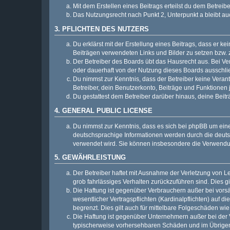
Mit dem Erstellen eines Beitrags erteilst du dem Betrei
Das Nutzungsrecht nach Punkt 2, Unterpunkt a bleibt 
3. PFLICHTEN DES NUTZERS
Du erklärst mit der Erstellung eines Beitrags, dass er ke
Beiträgen verwendeten Links und Bilder zu setzen bzw.
Der Betreiber des Boards übt das Hausrecht aus. Bei V
oder dauerhaft von der Nutzung dieses Boards ausschlie
Du nimmst zur Kenntnis, dass der Betreiber keine Verantw
Betreiber, dein Benutzerkonto, Beiträge und Funktionen 
Du gestattest dem Betreiber darüber hinaus, deine Beit
4. GENERAL PUBLIC LICENSE
Du nimmst zur Kenntnis, dass es sich bei phpBB um eine
deutschsprachige Informationen werden durch die deu
verwendet wird. Sie können insbesondere die Verwendun
5. GEWÄHRLEISTUNG
Der Betreiber haftet mit Ausnahme der Verletzung von Le
grob fahrlässiges Verhalten zurückzuführen sind. Dies 
Die Haftung ist gegenüber Verbrauchern außer bei vors
wesentlicher Vertragspflichten (Kardinalpflichten) auf
begrenzt. Dies gilt auch für mittelbare Folgeschäden 
Die Haftung ist gegenüber Unternehmern außer bei der V
typischerweise vorhersehbaren Schäden und im Übrigen 