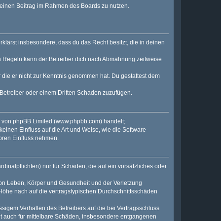
, deinen Beitrag im Rahmen des Boards zu nutzen.
erklärst insbesondere, dass du das Recht besitzt, die in deinen
n Regeln kann der Betreiber dich nach Abmahnung zeitweise
er die er nicht zur Kenntnis genommen hat. Du gestattest dem
 Betreiber oder einem Dritten Schaden zuzufügen.
e von phpBB Limited (
www.phpbb.com
) handelt;
keinen Einfluss auf die Art und Weise, wie die Software
oren Einfluss nehmen.
inalpflichten) nur für Schäden, die auf ein vorsätzliches oder
von Leben, Körper und Gesundheit und der Verletzung
r Höhe nach auf die vertragstypischen Durchschnittsschäden
sigem Verhalten des Betreibers auf die bei Vertragsschluss
lt auch für mittelbare Schäden, insbesondere entgangenen