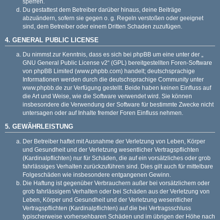
sperren.
Du gestattest dem Betreiber darüber hinaus, deine Beiträge
abzuändern, sofern sie gegen o. g. Regeln verstoßen oder geeignet
sind, dem Betreiber oder einem Dritten Schaden zuzufügen.
4. GENERAL PUBLIC LICENSE
Du nimmst zur Kenntnis, dass es sich bei phpBB um eine unter der „
GNU General Public License v2
“ (GPL) bereitgestellten Foren-Software
von phpBB Limited (
www.phpbb.com
) handelt; deutschsprachige
Informationen werden durch die deutschsprachige Community unter
www.phpbb.de
zur Verfügung gestellt. Beide haben keinen Einfluss auf
die Art und Weise, wie die Software verwendet wird. Sie können
insbesondere die Verwendung der Software für bestimmte Zwecke nicht
untersagen oder auf Inhalte fremder Foren Einfluss nehmen.
5. GEWÄHRLEISTUNG
Der Betreiber haftet mit Ausnahme der Verletzung von Leben, Körper
und Gesundheit und der Verletzung wesentlicher Vertragspflichten
(Kardinalpflichten) nur für Schäden, die auf ein vorsätzliches oder grob
fahrlässiges Verhalten zurückzuführen sind. Dies gilt auch für mittelbare
Folgeschäden wie insbesondere entgangenen Gewinn.
Die Haftung ist gegenüber Verbrauchern außer bei vorsätzlichem oder
grob fahrlässigem Verhalten oder bei Schäden aus der Verletzung von
Leben, Körper und Gesundheit und der Verletzung wesentlicher
Vertragspflichten (Kardinalpflichten) auf die bei Vertragsschluss
typischerweise vorhersehbaren Schäden und im übrigen der Höhe nach