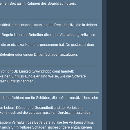
, deinen Beitrag im Rahmen des Boards zu nutzen.
erklärst insbesondere, dass du das Recht besitzt, die in deinen
n Regeln kann der Betreiber dich nach Abmahnung zeitweise
er die er nicht zur Kenntnis genommen hat. Du gestattest dem
 Betreiber oder einem Dritten Schaden zuzufügen.
e von phpBB Limited (
www.phpbb.com
) handelt;
keinen Einfluss auf die Art und Weise, wie die Software
oren Einfluss nehmen.
inalpflichten) nur für Schäden, die auf ein vorsätzliches oder
von Leben, Körper und Gesundheit und der Verletzung
r Höhe nach auf die vertragstypischen Durchschnittsschäden
sigem Verhalten des Betreibers auf die bei Vertragsschluss
lt auch für mittelbare Schäden, insbesondere entgangenen