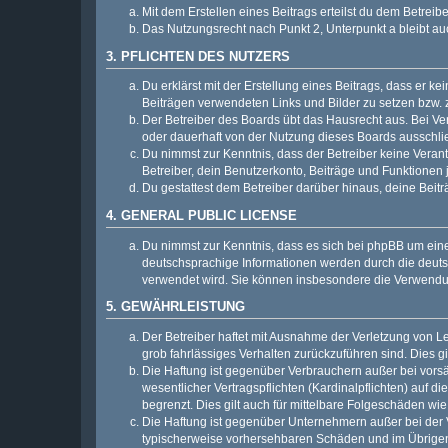
Mit dem Erstellen eines Beitrags erteilst du dem Betrei
Das Nutzungsrecht nach Punkt 2, Unterpunkt a bleibt 
3. PFLICHTEN DES NUTZERS
Du erklärst mit der Erstellung eines Beitrags, dass er ke
Beiträgen verwendeten Links und Bilder zu setzen bzw.
Der Betreiber des Boards übt das Hausrecht aus. Bei V
oder dauerhaft von der Nutzung dieses Boards ausschlie
Du nimmst zur Kenntnis, dass der Betreiber keine Verantw
Betreiber, dein Benutzerkonto, Beiträge und Funktionen 
Du gestattest dem Betreiber darüber hinaus, deine Beit
4. GENERAL PUBLIC LICENSE
Du nimmst zur Kenntnis, dass es sich bei phpBB um eine
deutschsprachige Informationen werden durch die deu
verwendet wird. Sie können insbesondere die Verwendun
5. GEWÄHRLEISTUNG
Der Betreiber haftet mit Ausnahme der Verletzung von Le
grob fahrlässiges Verhalten zurückzuführen sind. Dies 
Die Haftung ist gegenüber Verbrauchern außer bei vors
wesentlicher Vertragspflichten (Kardinalpflichten) auf
begrenzt. Dies gilt auch für mittelbare Folgeschäden 
Die Haftung ist gegenüber Unternehmern außer bei der V
typischerweise vorhersehbaren Schäden und im Übrigen 