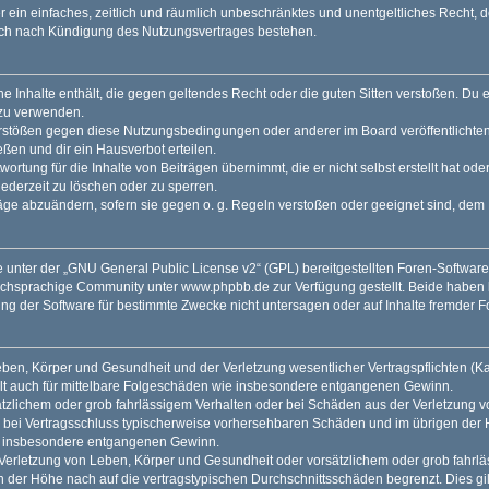
ber ein einfaches, zeitlich und räumlich unbeschränktes und unentgeltliches Recht
auch nach Kündigung des Nutzungsvertrages bestehen.
ine Inhalte enthält, die gegen geltendes Recht oder die guten Sitten verstoßen. Du 
 zu verwenden.
erstößen gegen diese Nutzungsbedingungen oder anderer im Board veröffentlichte
ßen und dir ein Hausverbot erteilen.
ortung für die Inhalte von Beiträgen übernimmt, die er nicht selbst erstellt hat od
jederzeit zu löschen oder zu sperren.
räge abzuändern, sofern sie gegen o. g. Regeln verstoßen oder geeignet sind, dem
 unter der „
GNU General Public License v2
“ (GPL) bereitgestellten Foren-Softwar
tschsprachige Community unter
www.phpbb.de
zur Verfügung gestellt. Beide haben 
g der Software für bestimmte Zwecke nicht untersagen oder auf Inhalte fremder F
ben, Körper und Gesundheit und der Verletzung wesentlicher Vertragspflichten (Kard
gilt auch für mittelbare Folgeschäden wie insbesondere entgangenen Gewinn.
ätzlichem oder grob fahrlässigem Verhalten oder bei Schäden aus der Verletzung 
 die bei Vertragsschluss typischerweise vorhersehbaren Schäden und im übrigen de
wie insbesondere entgangenen Gewinn.
erletzung von Leben, Körper und Gesundheit oder vorsätzlichem oder grob fahrläs
der Höhe nach auf die vertragstypischen Durchschnittsschäden begrenzt. Dies gi