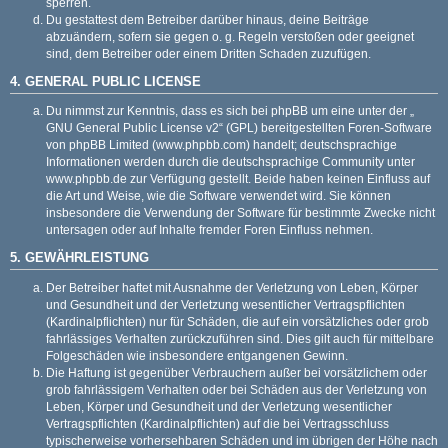
sperren.
Du gestattest dem Betreiber darüber hinaus, deine Beiträge
abzuändern, sofern sie gegen o. g. Regeln verstoßen oder geeignet
sind, dem Betreiber oder einem Dritten Schaden zuzufügen.
4. GENERAL PUBLIC LICENSE
Du nimmst zur Kenntnis, dass es sich bei phpBB um eine unter der „
GNU General Public License v2
“ (GPL) bereitgestellten Foren-Software
von phpBB Limited (
www.phpbb.com
) handelt; deutschsprachige
Informationen werden durch die deutschsprachige Community unter
www.phpbb.de
zur Verfügung gestellt. Beide haben keinen Einfluss auf
die Art und Weise, wie die Software verwendet wird. Sie können
insbesondere die Verwendung der Software für bestimmte Zwecke nicht
untersagen oder auf Inhalte fremder Foren Einfluss nehmen.
5. GEWÄHRLEISTUNG
Der Betreiber haftet mit Ausnahme der Verletzung von Leben, Körper
und Gesundheit und der Verletzung wesentlicher Vertragspflichten
(Kardinalpflichten) nur für Schäden, die auf ein vorsätzliches oder grob
fahrlässiges Verhalten zurückzuführen sind. Dies gilt auch für mittelbare
Folgeschäden wie insbesondere entgangenen Gewinn.
Die Haftung ist gegenüber Verbrauchern außer bei vorsätzlichem oder
grob fahrlässigem Verhalten oder bei Schäden aus der Verletzung von
Leben, Körper und Gesundheit und der Verletzung wesentlicher
Vertragspflichten (Kardinalpflichten) auf die bei Vertragsschluss
typischerweise vorhersehbaren Schäden und im übrigen der Höhe nach