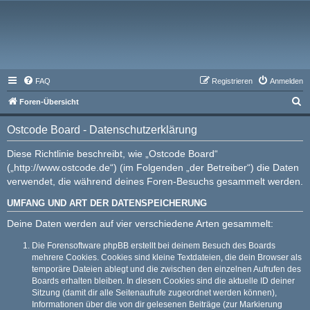
FAQ
Registrieren
Anmelden
S
Foren-Übersicht
u
Ostcode Board - Datenschutzerklärung
c
h
Diese Richtlinie beschreibt, wie „Ostcode Board“
(„http://www.ostcode.de“) (im Folgenden „der Betreiber“) die Daten
e
verwendet, die während deines Foren-Besuchs gesammelt werden.
UMFANG UND ART DER DATENSPEICHERUNG
Deine Daten werden auf vier verschiedene Arten gesammelt:
Die Forensoftware phpBB erstellt bei deinem Besuch des Boards
mehrere Cookies. Cookies sind kleine Textdateien, die dein Browser als
temporäre Dateien ablegt und die zwischen den einzelnen Aufrufen des
Boards erhalten bleiben. In diesen Cookies sind die aktuelle ID deiner
Sitzung (damit dir alle Seitenaufrufe zugeordnet werden können),
Informationen über die von dir gelesenen Beiträge (zur Markierung