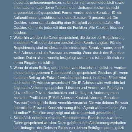
dieser als gelesen/ungelesen; sofern du nicht angemeldet bist) sowie
Informationen über deine Teilnahme an Umfragen (sofern du nicht
angemeldet bist) gespeichert. Ferner werden deine Benutzer-ID, ein
Authentifizierungsschlüssel und eine Session-ID gespeichert. Die
Cookies haben standardmäßig eine Gültigkeit von einem Jahr. Alle
Cookies kannst du jederzeit über die Funktion „Alle Cookies löschen“
löschen.
Weiterhin werden die Daten gespeichert, die du bei der Registrierung,
in deinem Profil oder deinem persönlichem Bereich angibst. Für die
Registrierung sind mindestens ein eindeutiger Benutzername, eine E-
Mail-Adresse und ein Passwort notwendig. Wenn durch den Betreiber
weitere Daten als notwendig festgelegt wurden, so ist dies für dich vor
deren Eingabe ersichtlich.
Wenn du einen Beitrag oder eine private Nachricht erstellst, so werden
die dort eingegebenen Daten ebenfalls gespeichert. Gleiches gilt, wenn
du einen Beitrag als Entwurf zwischenspeicherst. In diesen Fällen wird
auch deine IP-Adresse gespeichert. Die IP-Adresse wird weiterhin bei
folgenden Aktionen gespeichert: Löschen und Ändern von Beiträgen
(dazu zählen Private Nachrichten und Umfragen), Änderungen an
zentralen Profildaten (E-Mail-Adresse, Kontoaktivierung, Benutzer-
Passwort) und gescheiterte Anmeldeversuche. Die von deinem Browser
übermittelte Browser-Kennzeichnung (User Agent) wird nur in der „Wer
ist online?“-Funktion angezeigt und nicht dauerhaft gespeichert.
Schließlich erfordern einzelne Funktionen des Boards, dass weitere
Daten gespeichert werden. Dazu gehören dein Abstimmungsverhalten
bei Umfragen, der Gelesen-Status von deinen Beiträgen oder explizit