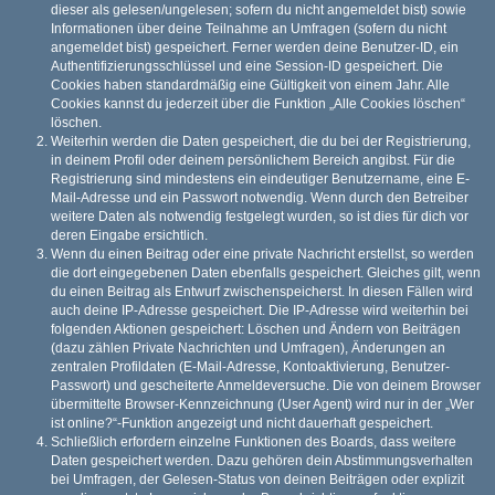
dieser als gelesen/ungelesen; sofern du nicht angemeldet bist) sowie
Informationen über deine Teilnahme an Umfragen (sofern du nicht
angemeldet bist) gespeichert. Ferner werden deine Benutzer-ID, ein
Authentifizierungsschlüssel und eine Session-ID gespeichert. Die
Cookies haben standardmäßig eine Gültigkeit von einem Jahr. Alle
Cookies kannst du jederzeit über die Funktion „Alle Cookies löschen“
löschen.
Weiterhin werden die Daten gespeichert, die du bei der Registrierung,
in deinem Profil oder deinem persönlichem Bereich angibst. Für die
Registrierung sind mindestens ein eindeutiger Benutzername, eine E-
Mail-Adresse und ein Passwort notwendig. Wenn durch den Betreiber
weitere Daten als notwendig festgelegt wurden, so ist dies für dich vor
deren Eingabe ersichtlich.
Wenn du einen Beitrag oder eine private Nachricht erstellst, so werden
die dort eingegebenen Daten ebenfalls gespeichert. Gleiches gilt, wenn
du einen Beitrag als Entwurf zwischenspeicherst. In diesen Fällen wird
auch deine IP-Adresse gespeichert. Die IP-Adresse wird weiterhin bei
folgenden Aktionen gespeichert: Löschen und Ändern von Beiträgen
(dazu zählen Private Nachrichten und Umfragen), Änderungen an
zentralen Profildaten (E-Mail-Adresse, Kontoaktivierung, Benutzer-
Passwort) und gescheiterte Anmeldeversuche. Die von deinem Browser
übermittelte Browser-Kennzeichnung (User Agent) wird nur in der „Wer
ist online?“-Funktion angezeigt und nicht dauerhaft gespeichert.
Schließlich erfordern einzelne Funktionen des Boards, dass weitere
Daten gespeichert werden. Dazu gehören dein Abstimmungsverhalten
bei Umfragen, der Gelesen-Status von deinen Beiträgen oder explizit