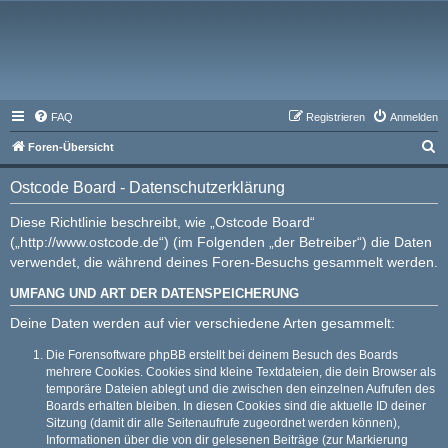
FAQ
Registrieren
Anmelden
S
Foren-Übersicht
u
Ostcode Board - Datenschutzerklärung
c
h
Diese Richtlinie beschreibt, wie „Ostcode Board“
(„http://www.ostcode.de“) (im Folgenden „der Betreiber“) die Daten
e
verwendet, die während deines Foren-Besuchs gesammelt werden.
UMFANG UND ART DER DATENSPEICHERUNG
Deine Daten werden auf vier verschiedene Arten gesammelt:
Die Forensoftware phpBB erstellt bei deinem Besuch des Boards
mehrere Cookies. Cookies sind kleine Textdateien, die dein Browser als
temporäre Dateien ablegt und die zwischen den einzelnen Aufrufen des
Boards erhalten bleiben. In diesen Cookies sind die aktuelle ID deiner
Sitzung (damit dir alle Seitenaufrufe zugeordnet werden können),
Informationen über die von dir gelesenen Beiträge (zur Markierung