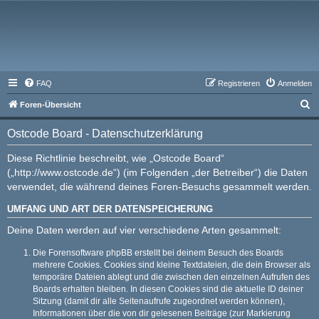
FAQ
Registrieren
Anmelden
S
Foren-Übersicht
u
Ostcode Board - Datenschutzerklärung
c
h
Diese Richtlinie beschreibt, wie „Ostcode Board“
(„http://www.ostcode.de“) (im Folgenden „der Betreiber“) die Daten
e
verwendet, die während deines Foren-Besuchs gesammelt werden.
UMFANG UND ART DER DATENSPEICHERUNG
Deine Daten werden auf vier verschiedene Arten gesammelt:
Die Forensoftware phpBB erstellt bei deinem Besuch des Boards
mehrere Cookies. Cookies sind kleine Textdateien, die dein Browser als
temporäre Dateien ablegt und die zwischen den einzelnen Aufrufen des
Boards erhalten bleiben. In diesen Cookies sind die aktuelle ID deiner
Sitzung (damit dir alle Seitenaufrufe zugeordnet werden können),
Informationen über die von dir gelesenen Beiträge (zur Markierung