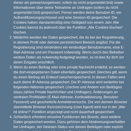
dieser als gelesen/ungelesen; sofern du nicht angemeldet bist) sowie
Informationen über deine Teilnahme an Umfragen (sofern du nicht
angemeldet bist) gespeichert. Ferner werden deine Benutzer-ID, ein
Authentifizierungsschlüssel und eine Session-ID gespeichert. Die
Cookies haben standardmäßig eine Gültigkeit von einem Jahr. Alle
Cookies kannst du jederzeit über die Funktion „Alle Cookies löschen“
löschen.
Weiterhin werden die Daten gespeichert, die du bei der Registrierung,
in deinem Profil oder deinem persönlichem Bereich angibst. Für die
Registrierung sind mindestens ein eindeutiger Benutzername, eine E-
Mail-Adresse und ein Passwort notwendig. Wenn durch den Betreiber
weitere Daten als notwendig festgelegt wurden, so ist dies für dich vor
deren Eingabe ersichtlich.
Wenn du einen Beitrag oder eine private Nachricht erstellst, so werden
die dort eingegebenen Daten ebenfalls gespeichert. Gleiches gilt, wenn
du einen Beitrag als Entwurf zwischenspeicherst. In diesen Fällen wird
auch deine IP-Adresse gespeichert. Die IP-Adresse wird weiterhin bei
folgenden Aktionen gespeichert: Löschen und Ändern von Beiträgen
(dazu zählen Private Nachrichten und Umfragen), Änderungen an
zentralen Profildaten (E-Mail-Adresse, Kontoaktivierung, Benutzer-
Passwort) und gescheiterte Anmeldeversuche. Die von deinem Browser
übermittelte Browser-Kennzeichnung (User Agent) wird nur in der „Wer
ist online?“-Funktion angezeigt und nicht dauerhaft gespeichert.
Schließlich erfordern einzelne Funktionen des Boards, dass weitere
Daten gespeichert werden. Dazu gehören dein Abstimmungsverhalten
bei Umfragen, der Gelesen-Status von deinen Beiträgen oder explizit