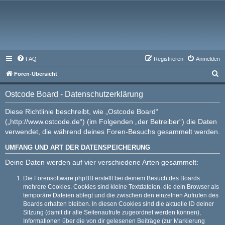
FAQ
Registrieren
Anmelden
S
Foren-Übersicht
u
Ostcode Board - Datenschutzerklärung
c
h
Diese Richtlinie beschreibt, wie „Ostcode Board“
(„http://www.ostcode.de“) (im Folgenden „der Betreiber“) die Daten
e
verwendet, die während deines Foren-Besuchs gesammelt werden.
UMFANG UND ART DER DATENSPEICHERUNG
Deine Daten werden auf vier verschiedene Arten gesammelt:
Die Forensoftware phpBB erstellt bei deinem Besuch des Boards
mehrere Cookies. Cookies sind kleine Textdateien, die dein Browser als
temporäre Dateien ablegt und die zwischen den einzelnen Aufrufen des
Boards erhalten bleiben. In diesen Cookies sind die aktuelle ID deiner
Sitzung (damit dir alle Seitenaufrufe zugeordnet werden können),
Informationen über die von dir gelesenen Beiträge (zur Markierung