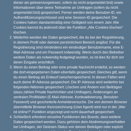
dieser als gelesen/ungelesen; sofern du nicht angemeldet bist) sowie
Informationen über deine Teilnahme an Umfragen (sofern du nicht
angemeldet bist) gespeichert. Ferner werden deine Benutzer-ID, ein
Authentifizierungsschlüssel und eine Session-ID gespeichert. Die
Cookies haben standardmäßig eine Gültigkeit von einem Jahr. Alle
Cookies kannst du jederzeit über die Funktion „Alle Cookies löschen“
löschen.
Weiterhin werden die Daten gespeichert, die du bei der Registrierung,
in deinem Profil oder deinem persönlichem Bereich angibst. Für die
Registrierung sind mindestens ein eindeutiger Benutzername, eine E-
Mail-Adresse und ein Passwort notwendig. Wenn durch den Betreiber
weitere Daten als notwendig festgelegt wurden, so ist dies für dich vor
deren Eingabe ersichtlich.
Wenn du einen Beitrag oder eine private Nachricht erstellst, so werden
die dort eingegebenen Daten ebenfalls gespeichert. Gleiches gilt, wenn
du einen Beitrag als Entwurf zwischenspeicherst. In diesen Fällen wird
auch deine IP-Adresse gespeichert. Die IP-Adresse wird weiterhin bei
folgenden Aktionen gespeichert: Löschen und Ändern von Beiträgen
(dazu zählen Private Nachrichten und Umfragen), Änderungen an
zentralen Profildaten (E-Mail-Adresse, Kontoaktivierung, Benutzer-
Passwort) und gescheiterte Anmeldeversuche. Die von deinem Browser
übermittelte Browser-Kennzeichnung (User Agent) wird nur in der „Wer
ist online?“-Funktion angezeigt und nicht dauerhaft gespeichert.
Schließlich erfordern einzelne Funktionen des Boards, dass weitere
Daten gespeichert werden. Dazu gehören dein Abstimmungsverhalten
bei Umfragen, der Gelesen-Status von deinen Beiträgen oder explizit