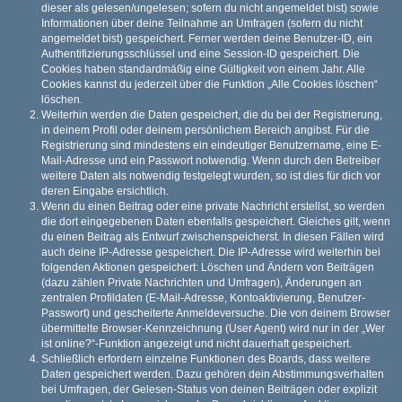
dieser als gelesen/ungelesen; sofern du nicht angemeldet bist) sowie
Informationen über deine Teilnahme an Umfragen (sofern du nicht
angemeldet bist) gespeichert. Ferner werden deine Benutzer-ID, ein
Authentifizierungsschlüssel und eine Session-ID gespeichert. Die
Cookies haben standardmäßig eine Gültigkeit von einem Jahr. Alle
Cookies kannst du jederzeit über die Funktion „Alle Cookies löschen“
löschen.
Weiterhin werden die Daten gespeichert, die du bei der Registrierung,
in deinem Profil oder deinem persönlichem Bereich angibst. Für die
Registrierung sind mindestens ein eindeutiger Benutzername, eine E-
Mail-Adresse und ein Passwort notwendig. Wenn durch den Betreiber
weitere Daten als notwendig festgelegt wurden, so ist dies für dich vor
deren Eingabe ersichtlich.
Wenn du einen Beitrag oder eine private Nachricht erstellst, so werden
die dort eingegebenen Daten ebenfalls gespeichert. Gleiches gilt, wenn
du einen Beitrag als Entwurf zwischenspeicherst. In diesen Fällen wird
auch deine IP-Adresse gespeichert. Die IP-Adresse wird weiterhin bei
folgenden Aktionen gespeichert: Löschen und Ändern von Beiträgen
(dazu zählen Private Nachrichten und Umfragen), Änderungen an
zentralen Profildaten (E-Mail-Adresse, Kontoaktivierung, Benutzer-
Passwort) und gescheiterte Anmeldeversuche. Die von deinem Browser
übermittelte Browser-Kennzeichnung (User Agent) wird nur in der „Wer
ist online?“-Funktion angezeigt und nicht dauerhaft gespeichert.
Schließlich erfordern einzelne Funktionen des Boards, dass weitere
Daten gespeichert werden. Dazu gehören dein Abstimmungsverhalten
bei Umfragen, der Gelesen-Status von deinen Beiträgen oder explizit