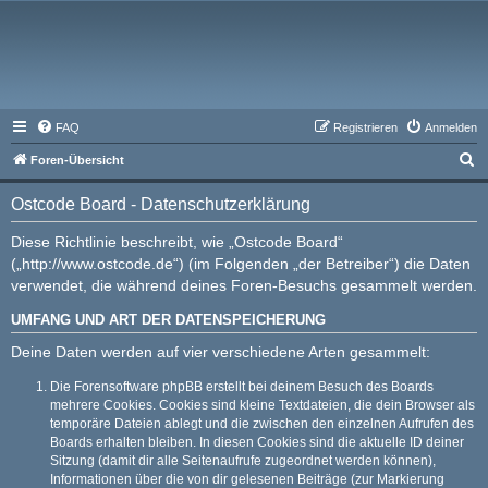
FAQ
Registrieren
Anmelden
S
Foren-Übersicht
u
Ostcode Board - Datenschutzerklärung
c
h
Diese Richtlinie beschreibt, wie „Ostcode Board“
(„http://www.ostcode.de“) (im Folgenden „der Betreiber“) die Daten
e
verwendet, die während deines Foren-Besuchs gesammelt werden.
UMFANG UND ART DER DATENSPEICHERUNG
Deine Daten werden auf vier verschiedene Arten gesammelt:
Die Forensoftware phpBB erstellt bei deinem Besuch des Boards
mehrere Cookies. Cookies sind kleine Textdateien, die dein Browser als
temporäre Dateien ablegt und die zwischen den einzelnen Aufrufen des
Boards erhalten bleiben. In diesen Cookies sind die aktuelle ID deiner
Sitzung (damit dir alle Seitenaufrufe zugeordnet werden können),
Informationen über die von dir gelesenen Beiträge (zur Markierung