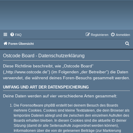
FAQ
Registrieren
Anmelden
S
Foren-Übersicht
u
Ostcode Board - Datenschutzerklärung
c
h
Diese Richtlinie beschreibt, wie „Ostcode Board“
(„http://www.ostcode.de“) (im Folgenden „der Betreiber“) die Daten
e
verwendet, die während deines Foren-Besuchs gesammelt werden.
UMFANG UND ART DER DATENSPEICHERUNG
Deine Daten werden auf vier verschiedene Arten gesammelt:
Die Forensoftware phpBB erstellt bei deinem Besuch des Boards
mehrere Cookies. Cookies sind kleine Textdateien, die dein Browser als
temporäre Dateien ablegt und die zwischen den einzelnen Aufrufen des
Boards erhalten bleiben. In diesen Cookies sind die aktuelle ID deiner
Sitzung (damit dir alle Seitenaufrufe zugeordnet werden können),
Informationen über die von dir gelesenen Beiträge (zur Markierung