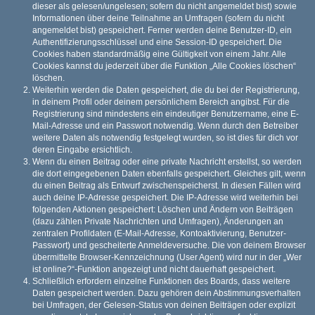
dieser als gelesen/ungelesen; sofern du nicht angemeldet bist) sowie
Informationen über deine Teilnahme an Umfragen (sofern du nicht
angemeldet bist) gespeichert. Ferner werden deine Benutzer-ID, ein
Authentifizierungsschlüssel und eine Session-ID gespeichert. Die
Cookies haben standardmäßig eine Gültigkeit von einem Jahr. Alle
Cookies kannst du jederzeit über die Funktion „Alle Cookies löschen“
löschen.
Weiterhin werden die Daten gespeichert, die du bei der Registrierung,
in deinem Profil oder deinem persönlichem Bereich angibst. Für die
Registrierung sind mindestens ein eindeutiger Benutzername, eine E-
Mail-Adresse und ein Passwort notwendig. Wenn durch den Betreiber
weitere Daten als notwendig festgelegt wurden, so ist dies für dich vor
deren Eingabe ersichtlich.
Wenn du einen Beitrag oder eine private Nachricht erstellst, so werden
die dort eingegebenen Daten ebenfalls gespeichert. Gleiches gilt, wenn
du einen Beitrag als Entwurf zwischenspeicherst. In diesen Fällen wird
auch deine IP-Adresse gespeichert. Die IP-Adresse wird weiterhin bei
folgenden Aktionen gespeichert: Löschen und Ändern von Beiträgen
(dazu zählen Private Nachrichten und Umfragen), Änderungen an
zentralen Profildaten (E-Mail-Adresse, Kontoaktivierung, Benutzer-
Passwort) und gescheiterte Anmeldeversuche. Die von deinem Browser
übermittelte Browser-Kennzeichnung (User Agent) wird nur in der „Wer
ist online?“-Funktion angezeigt und nicht dauerhaft gespeichert.
Schließlich erfordern einzelne Funktionen des Boards, dass weitere
Daten gespeichert werden. Dazu gehören dein Abstimmungsverhalten
bei Umfragen, der Gelesen-Status von deinen Beiträgen oder explizit