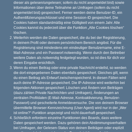
dieser als gelesen/ungelesen; sofern du nicht angemeldet bist) sowie
Informationen über deine Teilnahme an Umfragen (sofern du nicht
angemeldet bist) gespeichert. Ferner werden deine Benutzer-ID, ein
Authentifizierungsschlüssel und eine Session-ID gespeichert. Die
Cookies haben standardmäßig eine Gültigkeit von einem Jahr. Alle
Cookies kannst du jederzeit über die Funktion „Alle Cookies löschen“
löschen.
Weiterhin werden die Daten gespeichert, die du bei der Registrierung,
in deinem Profil oder deinem persönlichem Bereich angibst. Für die
Registrierung sind mindestens ein eindeutiger Benutzername, eine E-
Mail-Adresse und ein Passwort notwendig. Wenn durch den Betreiber
weitere Daten als notwendig festgelegt wurden, so ist dies für dich vor
deren Eingabe ersichtlich.
Wenn du einen Beitrag oder eine private Nachricht erstellst, so werden
die dort eingegebenen Daten ebenfalls gespeichert. Gleiches gilt, wenn
du einen Beitrag als Entwurf zwischenspeicherst. In diesen Fällen wird
auch deine IP-Adresse gespeichert. Die IP-Adresse wird weiterhin bei
folgenden Aktionen gespeichert: Löschen und Ändern von Beiträgen
(dazu zählen Private Nachrichten und Umfragen), Änderungen an
zentralen Profildaten (E-Mail-Adresse, Kontoaktivierung, Benutzer-
Passwort) und gescheiterte Anmeldeversuche. Die von deinem Browser
übermittelte Browser-Kennzeichnung (User Agent) wird nur in der „Wer
ist online?“-Funktion angezeigt und nicht dauerhaft gespeichert.
Schließlich erfordern einzelne Funktionen des Boards, dass weitere
Daten gespeichert werden. Dazu gehören dein Abstimmungsverhalten
bei Umfragen, der Gelesen-Status von deinen Beiträgen oder explizit