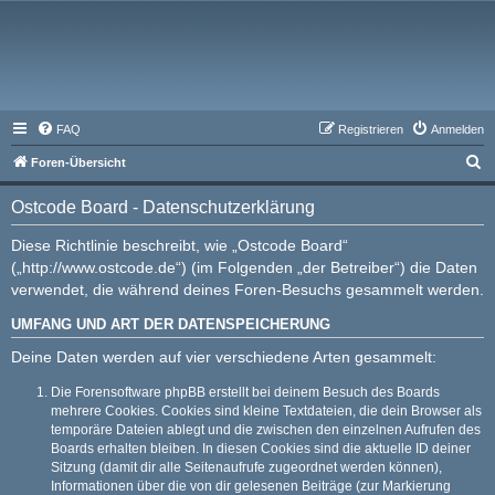
FAQ
Registrieren
Anmelden
S
Foren-Übersicht
u
Ostcode Board - Datenschutzerklärung
c
h
Diese Richtlinie beschreibt, wie „Ostcode Board“
(„http://www.ostcode.de“) (im Folgenden „der Betreiber“) die Daten
e
verwendet, die während deines Foren-Besuchs gesammelt werden.
UMFANG UND ART DER DATENSPEICHERUNG
Deine Daten werden auf vier verschiedene Arten gesammelt:
Die Forensoftware phpBB erstellt bei deinem Besuch des Boards
mehrere Cookies. Cookies sind kleine Textdateien, die dein Browser als
temporäre Dateien ablegt und die zwischen den einzelnen Aufrufen des
Boards erhalten bleiben. In diesen Cookies sind die aktuelle ID deiner
Sitzung (damit dir alle Seitenaufrufe zugeordnet werden können),
Informationen über die von dir gelesenen Beiträge (zur Markierung