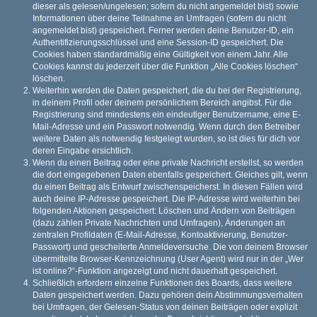
dieser als gelesen/ungelesen; sofern du nicht angemeldet bist) sowie
Informationen über deine Teilnahme an Umfragen (sofern du nicht
angemeldet bist) gespeichert. Ferner werden deine Benutzer-ID, ein
Authentifizierungsschlüssel und eine Session-ID gespeichert. Die
Cookies haben standardmäßig eine Gültigkeit von einem Jahr. Alle
Cookies kannst du jederzeit über die Funktion „Alle Cookies löschen“
löschen.
Weiterhin werden die Daten gespeichert, die du bei der Registrierung,
in deinem Profil oder deinem persönlichem Bereich angibst. Für die
Registrierung sind mindestens ein eindeutiger Benutzername, eine E-
Mail-Adresse und ein Passwort notwendig. Wenn durch den Betreiber
weitere Daten als notwendig festgelegt wurden, so ist dies für dich vor
deren Eingabe ersichtlich.
Wenn du einen Beitrag oder eine private Nachricht erstellst, so werden
die dort eingegebenen Daten ebenfalls gespeichert. Gleiches gilt, wenn
du einen Beitrag als Entwurf zwischenspeicherst. In diesen Fällen wird
auch deine IP-Adresse gespeichert. Die IP-Adresse wird weiterhin bei
folgenden Aktionen gespeichert: Löschen und Ändern von Beiträgen
(dazu zählen Private Nachrichten und Umfragen), Änderungen an
zentralen Profildaten (E-Mail-Adresse, Kontoaktivierung, Benutzer-
Passwort) und gescheiterte Anmeldeversuche. Die von deinem Browser
übermittelte Browser-Kennzeichnung (User Agent) wird nur in der „Wer
ist online?“-Funktion angezeigt und nicht dauerhaft gespeichert.
Schließlich erfordern einzelne Funktionen des Boards, dass weitere
Daten gespeichert werden. Dazu gehören dein Abstimmungsverhalten
bei Umfragen, der Gelesen-Status von deinen Beiträgen oder explizit