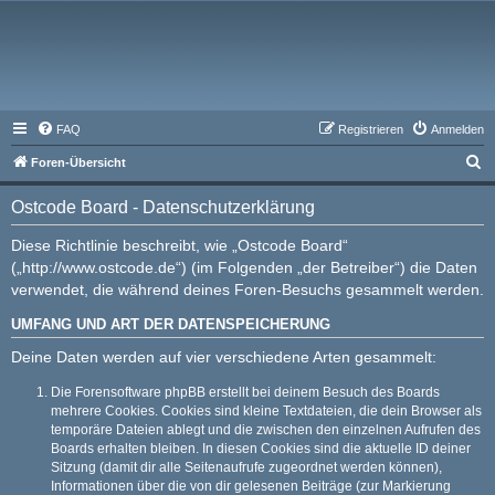
FAQ
Registrieren
Anmelden
S
Foren-Übersicht
u
Ostcode Board - Datenschutzerklärung
c
h
Diese Richtlinie beschreibt, wie „Ostcode Board“
(„http://www.ostcode.de“) (im Folgenden „der Betreiber“) die Daten
e
verwendet, die während deines Foren-Besuchs gesammelt werden.
UMFANG UND ART DER DATENSPEICHERUNG
Deine Daten werden auf vier verschiedene Arten gesammelt:
Die Forensoftware phpBB erstellt bei deinem Besuch des Boards
mehrere Cookies. Cookies sind kleine Textdateien, die dein Browser als
temporäre Dateien ablegt und die zwischen den einzelnen Aufrufen des
Boards erhalten bleiben. In diesen Cookies sind die aktuelle ID deiner
Sitzung (damit dir alle Seitenaufrufe zugeordnet werden können),
Informationen über die von dir gelesenen Beiträge (zur Markierung