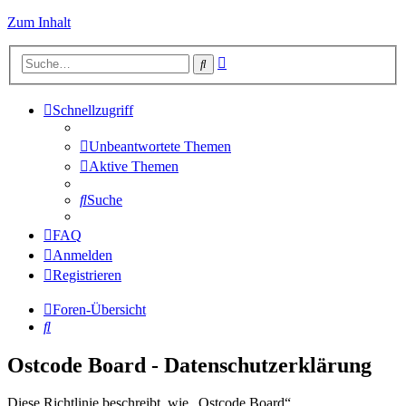
Zum Inhalt
Erweiterte
Suche
Suche
Schnellzugriff
Unbeantwortete Themen
Aktive Themen
Suche
FAQ
Anmelden
Registrieren
Foren-Übersicht
Suche
Ostcode Board - Datenschutzerklärung
Diese Richtlinie beschreibt, wie „Ostcode Board“