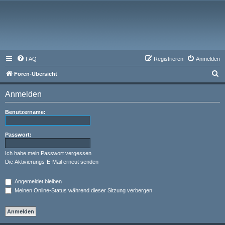
FAQ
Registrieren
Anmelden
S
Foren-Übersicht
u
Anmelden
c
h
Benutzername:
e
Passwort:
Ich habe mein Passwort vergessen
Die Aktivierungs-E-Mail erneut senden
Angemeldet bleiben
Meinen Online-Status während dieser Sitzung verbergen