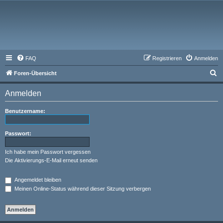
FAQ
Registrieren
Anmelden
S
Foren-Übersicht
u
Anmelden
c
h
Benutzername:
e
Passwort:
Ich habe mein Passwort vergessen
Die Aktivierungs-E-Mail erneut senden
Angemeldet bleiben
Meinen Online-Status während dieser Sitzung verbergen