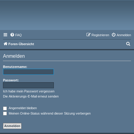
FAQ
Registrieren
Anmelden
S
Foren-Übersicht
u
Anmelden
c
h
Benutzername:
e
Passwort:
Ich habe mein Passwort vergessen
Die Aktivierungs-E-Mail erneut senden
Angemeldet bleiben
Meinen Online-Status während dieser Sitzung verbergen