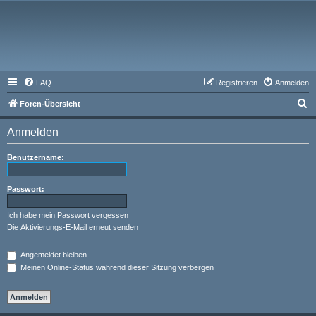
FAQ
Registrieren
Anmelden
S
Foren-Übersicht
u
Anmelden
c
h
Benutzername:
e
Passwort:
Ich habe mein Passwort vergessen
Die Aktivierungs-E-Mail erneut senden
Angemeldet bleiben
Meinen Online-Status während dieser Sitzung verbergen