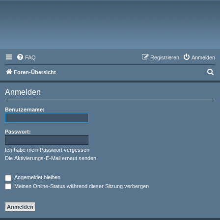
FAQ
Registrieren
Anmelden
S
Foren-Übersicht
u
Anmelden
c
h
Benutzername:
e
Passwort:
Ich habe mein Passwort vergessen
Die Aktivierungs-E-Mail erneut senden
Angemeldet bleiben
Meinen Online-Status während dieser Sitzung verbergen