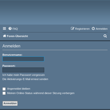
FAQ
Registrieren
Anmelden
S
Foren-Übersicht
u
Anmelden
c
h
Benutzername:
e
Passwort:
Ich habe mein Passwort vergessen
Die Aktivierungs-E-Mail erneut senden
Angemeldet bleiben
Meinen Online-Status während dieser Sitzung verbergen