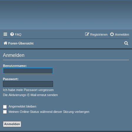
FAQ
Registrieren
Anmelden
S
Foren-Übersicht
u
Anmelden
c
h
Benutzername:
e
Passwort:
Ich habe mein Passwort vergessen
Die Aktivierungs-E-Mail erneut senden
Angemeldet bleiben
Meinen Online-Status während dieser Sitzung verbergen