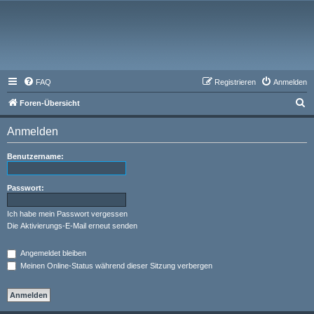
FAQ
Registrieren
Anmelden
S
Foren-Übersicht
u
Anmelden
c
h
Benutzername:
e
Passwort:
Ich habe mein Passwort vergessen
Die Aktivierungs-E-Mail erneut senden
Angemeldet bleiben
Meinen Online-Status während dieser Sitzung verbergen