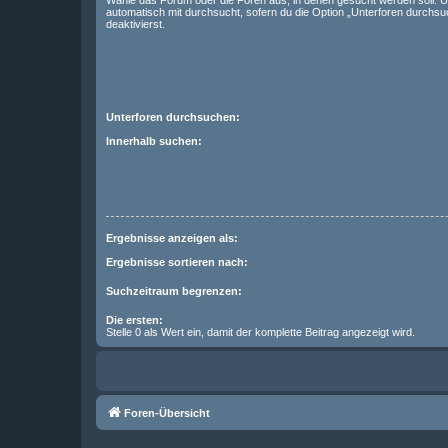
Wähle das Forum oder die Foren aus, in denen gesucht werden soll. 
automatisch mit durchsucht, sofern du die Option „Unterforen durchsu
deaktivierst.
Unterforen durchsuchen:
Innerhalb suchen:
Ergebnisse anzeigen als:
Ergebnisse sortieren nach:
Suchzeitraum begrenzen:
Die ersten:
Stelle 0 als Wert ein, damit der komplette Beitrag angezeigt wird.
Foren-Übersicht