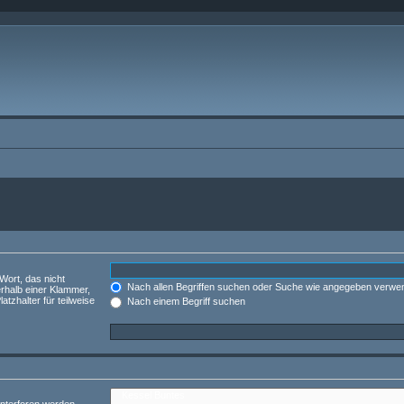
Wort, das nicht
Nach allen Begriffen suchen oder Suche wie angegeben verwe
rhalb einer Klammer,
tzhalter für teilweise
Nach einem Begriff suchen