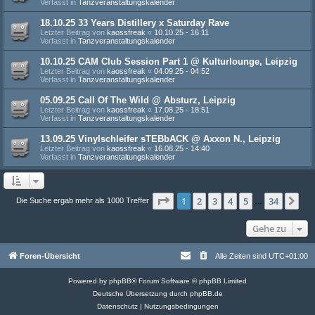
Verfasst in
Tanzveranstaltungskalender
18.10.25 33 Years Distillery x Saturday Rave
Letzter Beitrag von
kaossfreak
«
10.10.25 - 16:11
Verfasst in
Tanzveranstaltungskalender
10.10.25 CAM Club Session Part 1 @ Kulturlounge, Leipzig
Letzter Beitrag von
kaossfreak
«
04.09.25 - 04:52
Verfasst in
Tanzveranstaltungskalender
05.09.25 Call Of The Wild @ Absturz, Leipzig
Letzter Beitrag von
kaossfreak
«
17.08.25 - 18:51
Verfasst in
Tanzveranstaltungskalender
13.09.25 Vinylschleifer sTEBbACK @ Axxon N., Leipzig
Letzter Beitrag von
kaossfreak
«
16.08.25 - 14:40
Verfasst in
Tanzveranstaltungskalender
Seite
1
von
34
1
2
3
4
5
34
Nä
Die Suche ergab mehr als 1000 Treffer
…
Gehe zu
Foren-Übersicht
Alle Zeiten sind
UTC+01:00
Powered by
phpBB
® Forum Software © phpBB Limited
Deutsche Übersetzung durch
phpBB.de
Datenschutz
|
Nutzungsbedingungen