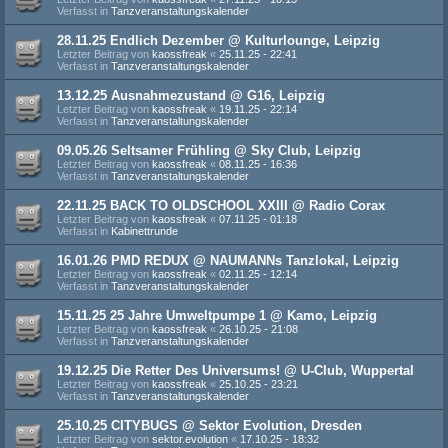
Verfasst in
Tanzveranstaltungskalender
28.11.25 Endlich Dezember @ Kulturlounge, Leipzig
Letzter Beitrag von
kaossfreak
«
25.11.25 - 22:41
Verfasst in
Tanzveranstaltungskalender
13.12.25 Ausnahmezustand @ G16, Leipzig
Letzter Beitrag von
kaossfreak
«
19.11.25 - 22:14
Verfasst in
Tanzveranstaltungskalender
09.05.26 Seltsamer Frühling @ Sky Club, Leipzig
Letzter Beitrag von
kaossfreak
«
08.11.25 - 16:36
Verfasst in
Tanzveranstaltungskalender
22.11.25 BACK TO OLDSCHOOL XXIII @ Radio Corax
Letzter Beitrag von
kaossfreak
«
07.11.25 - 01:18
Verfasst in
Kabinettrunde
16.01.26 PMD REDUX @ NAUMANNs Tanzlokal, Leipzig
Letzter Beitrag von
kaossfreak
«
02.11.25 - 12:14
Verfasst in
Tanzveranstaltungskalender
15.11.25 25 Jahre Umweltpumpe 1 @ Kamo, Leipzig
Letzter Beitrag von
kaossfreak
«
26.10.25 - 21:08
Verfasst in
Tanzveranstaltungskalender
19.12.25 Die Retter Des Universums! @ U-Club, Wuppertal
Letzter Beitrag von
kaossfreak
«
25.10.25 - 23:21
Verfasst in
Tanzveranstaltungskalender
25.10.25 CITYBUGS @ Sektor Evolution, Dresden
Letzter Beitrag von
sektor.evolution
«
17.10.25 - 18:32