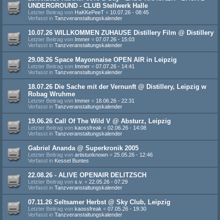
UNDERGROUND - CLUB Stellwerk Halle
Letzter Beitrag von
HaKKePeeT
«
10.07.26 - 08:45
Verfasst in
Tanzveranstaltungskalender
10.07.26 WILLKOMMEN ZUHAUSE Distillery Film @ Distillery
Letzter Beitrag von
Immer
«
07.07.26 - 15:03
Verfasst in
Tanzveranstaltungskalender
29.08.26 Space Mayonnaise OPEN AIR in Leipzig
Letzter Beitrag von
Immer
«
07.07.26 - 14:41
Verfasst in
Tanzveranstaltungskalender
18.07.26 Die Sache mit der Vernunft @ Distillery, Leipzig w
Robag Wruhme
Letzter Beitrag von
Immer
«
18.06.26 - 22:31
Verfasst in
Tanzveranstaltungskalender
19.06.26 Call Of The Wild V @ Absturz, Leipzig
Letzter Beitrag von
kaossfreak
«
02.06.26 - 14:08
Verfasst in
Tanzveranstaltungskalender
Gabriel Ananda @ Superkronik 2005
Letzter Beitrag von
artistunknown
«
25.05.26 - 12:46
Verfasst in
Kessel Buntes
22.08.26 - ALIVE OPENAIR DELITZSCH
Letzter Beitrag von
s.v.
«
22.05.26 - 07:29
Verfasst in
Tanzveranstaltungskalender
07.11.26 Seltsamer Herbst @ Sky Club, Leipzig
Letzter Beitrag von
kaossfreak
«
07.05.26 - 19:30
Verfasst in
Tanzveranstaltungskalender