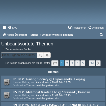
FAQ
Registrieren
Anmelden
S
Foren-Übersicht
Suche
Unbeantwortete Themen
u
Unbeantwortete Themen
c
Zur erweiterten Suche
h
Suche
Erweiterte Suche
e
Seite
1
von
34
1
2
3
4
5
34
Nä
Die Suche ergab mehr als 1000 Treffer
…
Themen
01.08.26 Raving Society @ Elipamanoke, Leipzig
Letzter Beitrag von
kaossfreak
«
29.07.26 - 23:05
Verfasst in
Tanzveranstaltungskalender
05.09.26 Miditonal Meets UD-3 @ Strasse-E, Dresden
Letzter Beitrag von
kaossfreak
«
21.07.26 - 17:13
Verfasst in
Tanzveranstaltungskalender
29.08.2026 HaKKePeeTs B-Day - LASS KNACKEN - BACK 2