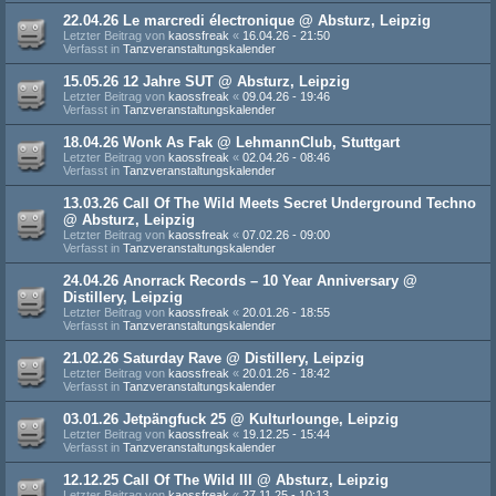
22.04.26 Le marcredi électronique @ Absturz, Leipzig
Letzter Beitrag von
kaossfreak
«
16.04.26 - 21:50
Verfasst in
Tanzveranstaltungskalender
15.05.26 12 Jahre SUT @ Absturz, Leipzig
Letzter Beitrag von
kaossfreak
«
09.04.26 - 19:46
Verfasst in
Tanzveranstaltungskalender
18.04.26 Wonk As Fak @ LehmannClub, Stuttgart
Letzter Beitrag von
kaossfreak
«
02.04.26 - 08:46
Verfasst in
Tanzveranstaltungskalender
13.03.26 Call Of The Wild Meets Secret Underground Techno
@ Absturz, Leipzig
Letzter Beitrag von
kaossfreak
«
07.02.26 - 09:00
Verfasst in
Tanzveranstaltungskalender
24.04.26 Anorrack Records – 10 Year Anniversary @
Distillery, Leipzig
Letzter Beitrag von
kaossfreak
«
20.01.26 - 18:55
Verfasst in
Tanzveranstaltungskalender
21.02.26 Saturday Rave @ Distillery, Leipzig
Letzter Beitrag von
kaossfreak
«
20.01.26 - 18:42
Verfasst in
Tanzveranstaltungskalender
03.01.26 Jetpängfuck 25 @ Kulturlounge, Leipzig
Letzter Beitrag von
kaossfreak
«
19.12.25 - 15:44
Verfasst in
Tanzveranstaltungskalender
12.12.25 Call Of The Wild III @ Absturz, Leipzig
Letzter Beitrag von
kaossfreak
«
27.11.25 - 10:13