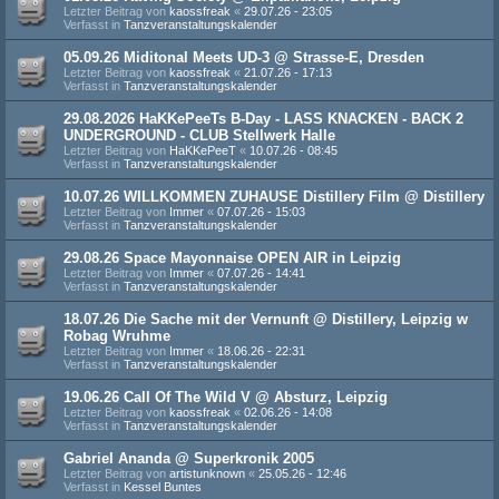
Letzter Beitrag von
kaossfreak
«
29.07.26 - 23:05
Verfasst in
Tanzveranstaltungskalender
05.09.26 Miditonal Meets UD-3 @ Strasse-E, Dresden
Letzter Beitrag von
kaossfreak
«
21.07.26 - 17:13
Verfasst in
Tanzveranstaltungskalender
29.08.2026 HaKKePeeTs B-Day - LASS KNACKEN - BACK 2
UNDERGROUND - CLUB Stellwerk Halle
Letzter Beitrag von
HaKKePeeT
«
10.07.26 - 08:45
Verfasst in
Tanzveranstaltungskalender
10.07.26 WILLKOMMEN ZUHAUSE Distillery Film @ Distillery
Letzter Beitrag von
Immer
«
07.07.26 - 15:03
Verfasst in
Tanzveranstaltungskalender
29.08.26 Space Mayonnaise OPEN AIR in Leipzig
Letzter Beitrag von
Immer
«
07.07.26 - 14:41
Verfasst in
Tanzveranstaltungskalender
18.07.26 Die Sache mit der Vernunft @ Distillery, Leipzig w
Robag Wruhme
Letzter Beitrag von
Immer
«
18.06.26 - 22:31
Verfasst in
Tanzveranstaltungskalender
19.06.26 Call Of The Wild V @ Absturz, Leipzig
Letzter Beitrag von
kaossfreak
«
02.06.26 - 14:08
Verfasst in
Tanzveranstaltungskalender
Gabriel Ananda @ Superkronik 2005
Letzter Beitrag von
artistunknown
«
25.05.26 - 12:46
Verfasst in
Kessel Buntes