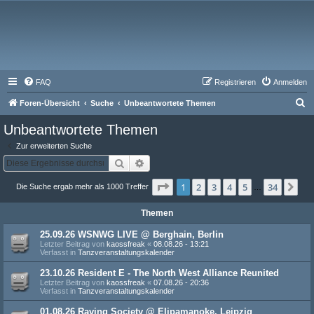
FAQ
Registrieren
Anmelden
S
Foren-Übersicht
Suche
Unbeantwortete Themen
u
Unbeantwortete Themen
c
Zur erweiterten Suche
h
Suche
Erweiterte Suche
e
Seite
1
von
34
1
2
3
4
5
34
Nä
Die Suche ergab mehr als 1000 Treffer
…
Themen
25.09.26 WSNWG LIVE @ Berghain, Berlin
Letzter Beitrag von
kaossfreak
«
08.08.26 - 13:21
Verfasst in
Tanzveranstaltungskalender
23.10.26 Resident E - The North West Alliance Reunited
Letzter Beitrag von
kaossfreak
«
07.08.26 - 20:36
Verfasst in
Tanzveranstaltungskalender
01.08.26 Raving Society @ Elipamanoke, Leipzig