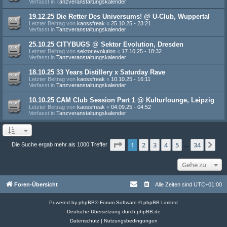
Verfasst in
Tanzveranstaltungskalender
19.12.25 Die Retter Des Universums! @ U-Club, Wuppertal
Letzter Beitrag von
kaossfreak
«
25.10.25 - 23:21
Verfasst in
Tanzveranstaltungskalender
25.10.25 CITYBUGS @ Sektor Evolution, Dresden
Letzter Beitrag von
sektor.evolution
«
17.10.25 - 18:32
Verfasst in
Tanzveranstaltungskalender
18.10.25 33 Years Distillery x Saturday Rave
Letzter Beitrag von
kaossfreak
«
10.10.25 - 16:11
Verfasst in
Tanzveranstaltungskalender
10.10.25 CAM Club Session Part 1 @ Kulturlounge, Leipzig
Letzter Beitrag von
kaossfreak
«
04.09.25 - 04:52
Verfasst in
Tanzveranstaltungskalender
Seite
1
von
34
1
2
3
4
5
34
Nä
Die Suche ergab mehr als 1000 Treffer
…
Gehe zu
Foren-Übersicht
Alle Zeiten sind
UTC+01:00
Powered by
phpBB
® Forum Software © phpBB Limited
Deutsche Übersetzung durch
phpBB.de
Datenschutz
|
Nutzungsbedingungen