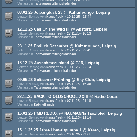
Verfasst in
Tanzveranstaltungskalender
03.01.26 Jetpängfuck 25 @ Kulturlounge, Leipzig
Letzter Beitrag von
kaossfreak
«
19.12.25 - 15:44
Verfasst in
Tanzveranstaltungskalender
12.12.25 Call Of The Wild III @ Absturz, Leipzig
Letzter Beitrag von
kaossfreak
«
27.11.25 - 10:13
Verfasst in
Tanzveranstaltungskalender
28.11.25 Endlich Dezember @ Kulturlounge, Leipzig
Letzter Beitrag von
kaossfreak
«
25.11.25 - 22:41
Verfasst in
Tanzveranstaltungskalender
13.12.25 Ausnahmezustand @ G16, Leipzig
Letzter Beitrag von
kaossfreak
«
19.11.25 - 22:14
Verfasst in
Tanzveranstaltungskalender
09.05.26 Seltsamer Frühling @ Sky Club, Leipzig
Letzter Beitrag von
kaossfreak
«
08.11.25 - 16:36
Verfasst in
Tanzveranstaltungskalender
22.11.25 BACK TO OLDSCHOOL XXIII @ Radio Corax
Letzter Beitrag von
kaossfreak
«
07.11.25 - 01:18
Verfasst in
Kabinettrunde
16.01.26 PMD REDUX @ NAUMANNs Tanzlokal, Leipzig
Letzter Beitrag von
kaossfreak
«
02.11.25 - 12:14
Verfasst in
Tanzveranstaltungskalender
15.11.25 25 Jahre Umweltpumpe 1 @ Kamo, Leipzig
Letzter Beitrag von
kaossfreak
«
26.10.25 - 21:08