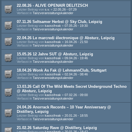
22.08.26 - ALIVE OPENAIR DELITZSCH
Letzter Beitrag von
s.v.
«
22.05.26 - 07:29
Verfasst in
Tanzveranstaltungskalender
07.11.26 Seltsamer Herbst @ Sky Club, Leipzig
Letzter Beitrag von
kaossfreak
«
07.05.26 - 19:30
Verfasst in
Tanzveranstaltungskalender
22.04.26 Le marcredi électronique @ Absturz, Leipzig
Letzter Beitrag von
kaossfreak
«
16.04.26 - 21:50
Verfasst in
Tanzveranstaltungskalender
15.05.26 12 Jahre SUT @ Absturz, Leipzig
Letzter Beitrag von
kaossfreak
«
09.04.26 - 19:46
Verfasst in
Tanzveranstaltungskalender
18.04.26 Wonk As Fak @ LehmannClub, Stuttgart
Letzter Beitrag von
kaossfreak
«
02.04.26 - 08:46
Verfasst in
Tanzveranstaltungskalender
13.03.26 Call Of The Wild Meets Secret Underground Techno
@ Absturz, Leipzig
Letzter Beitrag von
kaossfreak
«
07.02.26 - 09:00
Verfasst in
Tanzveranstaltungskalender
24.04.26 Anorrack Records – 10 Year Anniversary @
Distillery, Leipzig
Letzter Beitrag von
kaossfreak
«
20.01.26 - 18:55
Verfasst in
Tanzveranstaltungskalender
21.02.26 Saturday Rave @ Distillery, Leipzig
Letzter Beitrag von
kaossfreak
«
20.01.26 - 18:42