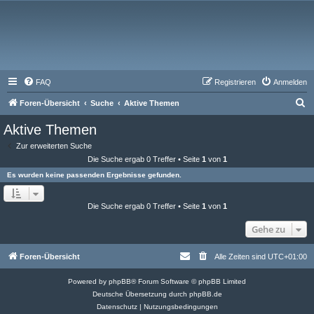
FAQ
Registrieren
Anmelden
S
Foren-Übersicht
Suche
Aktive Themen
u
Aktive Themen
c
Zur erweiterten Suche
h
Die Suche ergab 0 Treffer • Seite
1
von
1
e
Es wurden keine passenden Ergebnisse gefunden.
Die Suche ergab 0 Treffer • Seite
1
von
1
Gehe zu
Foren-Übersicht
Alle Zeiten sind
UTC+01:00
Powered by
phpBB
® Forum Software © phpBB Limited
Deutsche Übersetzung durch
phpBB.de
Datenschutz
|
Nutzungsbedingungen