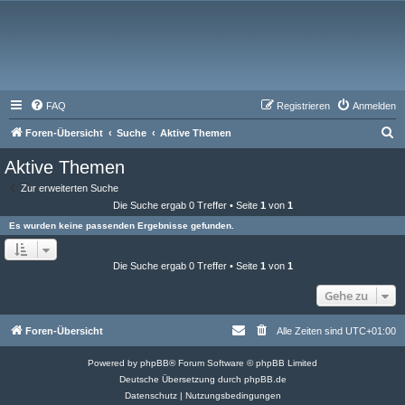
FAQ
Registrieren
Anmelden
S
Foren-Übersicht
Suche
Aktive Themen
u
Aktive Themen
c
Zur erweiterten Suche
h
Die Suche ergab 0 Treffer • Seite
1
von
1
e
Es wurden keine passenden Ergebnisse gefunden.
Die Suche ergab 0 Treffer • Seite
1
von
1
Gehe zu
Foren-Übersicht
Alle Zeiten sind
UTC+01:00
Powered by
phpBB
® Forum Software © phpBB Limited
Deutsche Übersetzung durch
phpBB.de
Datenschutz
|
Nutzungsbedingungen