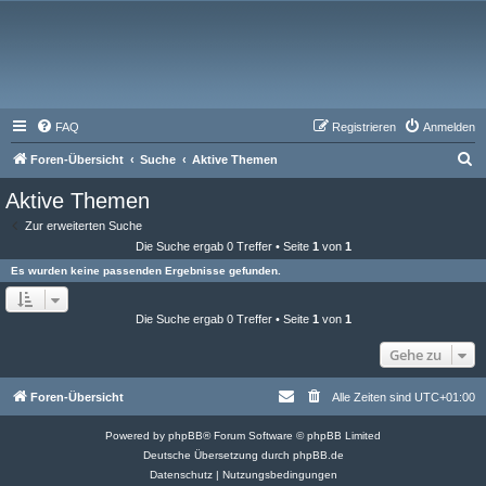
FAQ
Registrieren
Anmelden
S
Foren-Übersicht
Suche
Aktive Themen
u
Aktive Themen
c
Zur erweiterten Suche
h
Die Suche ergab 0 Treffer • Seite
1
von
1
e
Es wurden keine passenden Ergebnisse gefunden.
Die Suche ergab 0 Treffer • Seite
1
von
1
Gehe zu
Foren-Übersicht
Alle Zeiten sind
UTC+01:00
Powered by
phpBB
® Forum Software © phpBB Limited
Deutsche Übersetzung durch
phpBB.de
Datenschutz
|
Nutzungsbedingungen