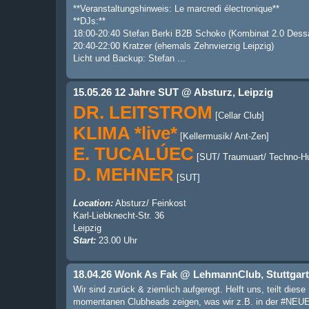
**Veranstaltungshinweis: Le marcredi électronique**
**DJs:**
18:00-20:40 Stefan Berki B2B Schoko (Kombinat 2.0 Dess
20:40-22:00 Kratzer (ehemals Zehnvierzig Leipzig)
Licht und Backup: Stefan ...
15.05.26 12 Jahre SUT @ Absturz, Leipzig
DR. LEITSTROM
[Cellar Club]
KLIMA *live*
[Kellermusik/ Ant-Zen]
E. TUCALÚEC
[SUT/ Traumuart/ Techno-H
D. MEHNER
[SUT]
Location:
Absturz/ Feinkost
Karl-Liebknecht-Str. 36
Leipzig
Start:
23.00 Uhr
18.04.26 Wonk As Fak @ LehmannClub, Stuttgart
Wir sind zurück & ziemlich aufgeregt. Helft uns, teilt dies
momentanen Clubheads zeigen, was wir z.B. in der #NEU