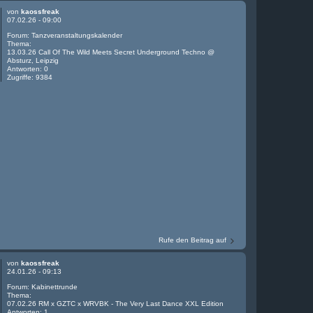
von
kaossfreak
07.02.26 - 09:00
Forum:
Tanzveranstaltungskalender
Thema:
13.03.26 Call Of The Wild Meets Secret Underground Techno @
Absturz, Leipzig
Antworten:
0
Zugriffe:
9384
Rufe den Beitrag auf
von
kaossfreak
24.01.26 - 09:13
Forum:
Kabinettrunde
Thema:
07.02.26 RM x GZTC x WRVBK - The Very Last Dance XXL Edition
Antworten:
1