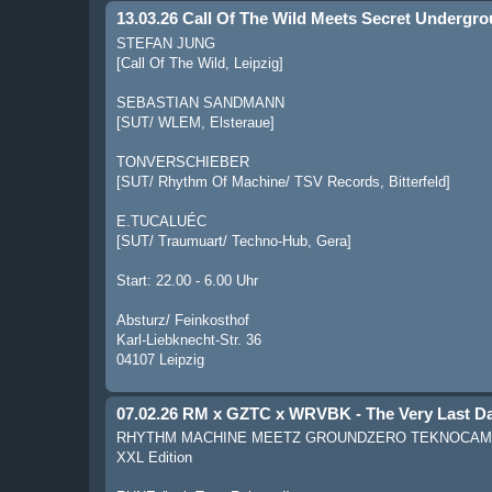
13.03.26 Call Of The Wild Meets Secret Undergr
STEFAN JUNG
[Call Of The Wild, Leipzig]
SEBASTIAN SANDMANN
[SUT/ WLEM, Elsteraue]
TONVERSCHIEBER
[SUT/ Rhythm Of Machine/ TSV Records, Bitterfeld]
E.TUCALUÉC
[SUT/ Traumuart/ Techno-Hub, Gera]
Start: 22.00 - 6.00 Uhr
Absturz/ Feinkosthof
Karl-Liebknecht-Str. 36
04107 Leipzig
07.02.26 RM x GZTC x WRVBK - The Very Last D
RHYTHM MACHINE MEETZ GROUNDZERO TEKNOCAMP M
XXL Edition