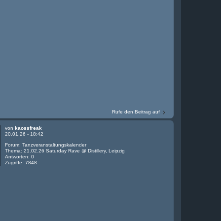
Rufe den Beitrag auf
von
kaossfreak
20.01.26 - 18:42
Forum:
Tanzveranstaltungskalender
Thema:
21.02.26 Saturday Rave @ Distillery, Leipzig
Antworten:
0
Zugriffe:
7848