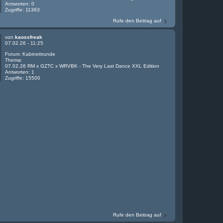
Antworten:
0
Zugriffe:
11363
Rufe den Beitrag auf
von
kaossfreak
07.02.26 - 11:25
Forum:
Kabinettrunde
Thema:
07.02.26 RM x GZTC x WRVBK - The Very Last Dance XXL Edition
Antworten:
1
Zugriffe:
15500
Rufe den Beitrag auf