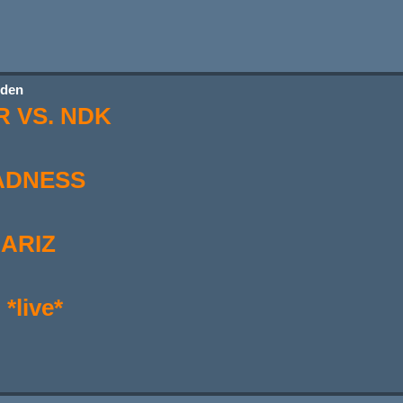
sden
 VS. NDK
MADNESS
ARIZ
live*