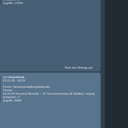
Zugriffe:
15500
Rufe den Beitrag auf
von
kaossfreak
20.01.26 - 18:55
Forum:
Tanzveranstaltungskalender
Thema:
24.04.26 Anorrack Records – 10 Year Anniversary @ Distillery, Leipzig
Antworten:
0
Zugriffe:
8089