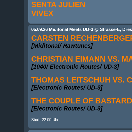
SENTA JULIEN
VIVEX
05.09.26 Miditonal Meets UD-3 @ Strasse-E, Dre
CARSTEN RECHENBERGER
[Miditonal/ Rawtunes]
CHRISTIAN EIMANN VS. 
[1040/ Electronic Routes/ UD-3]
THOMAS LEITSCHUH VS. C
[Electronic Routes/ UD-3]
THE COUPLE OF BASTARD *
[Electronic Routes/ UD-3]
Start: 22.00 Uhr