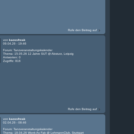
Rufe den Beitrag auf
von
kaossfreak
09.04.26 - 19:46
Forum:
Tanzveranstaltungskalender
Thema:
15.05.26 12 Jahre SUT @ Absturz, Leipzig
Antworten:
0
Zugriffe:
816
Rufe den Beitrag auf
von
kaossfreak
02.04.26 - 08:46
Forum:
Tanzveranstaltungskalender
Thema:
18.04.26 Wonk As Fak @ LehmannClub, Stuttgart