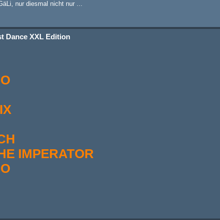
Li, nur diesmal nicht nur ...
t Dance XXL Edition
RO
IX
OCH
 THE IMPERATOR
RO