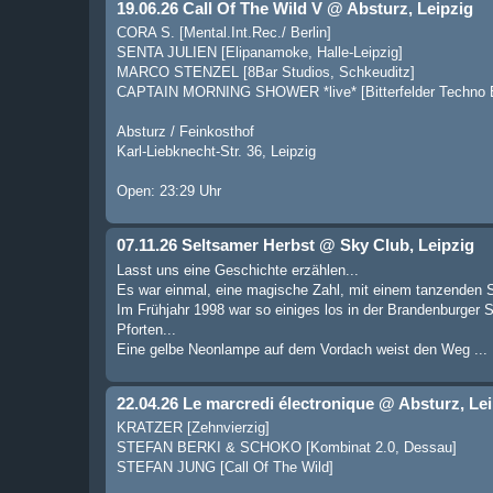
19.06.26 Call Of The Wild V @ Absturz, Leipzig
CORA S. [Mental.Int.Rec./ Berlin]
SENTA JULIEN [Elipanamoke, Halle-Leipzig]
MARCO STENZEL [8Bar Studios, Schkeuditz]
CAPTAIN MORNING SHOWER *live* [Bitterfelder Techno Es
Absturz / Feinkosthof
Karl-Liebknecht-Str. 36, Leipzig
Open: 23:29 Uhr
07.11.26 Seltsamer Herbst @ Sky Club, Leipzig
Lasst uns eine Geschichte erzählen...
Es war einmal, eine magische Zahl, mit einem tanzenden 
Im Frühjahr 1998 war so einiges los in der Brandenburger 
Pforten...
Eine gelbe Neonlampe auf dem Vordach weist den Weg ...
22.04.26 Le marcredi électronique @ Absturz, Le
KRATZER [Zehnvierzig]
STEFAN BERKI & SCHOKO [Kombinat 2.0, Dessau]
STEFAN JUNG [Call Of The Wild]