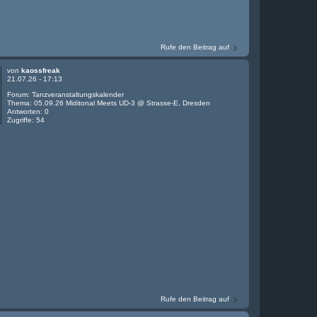
Rufe den Beitrag auf
von
kaossfreak
21.07.26 - 17:13
Forum:
Tanzveranstaltungskalender
Thema:
05.09.26 Miditonal Meets UD-3 @ Strasse-E, Dresden
Antworten:
0
Zugriffe:
54
Rufe den Beitrag auf