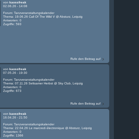
von
kaossfreak
02.06.26 - 14:08
Forum:
Tanzveranstaltungskalender
Thema:
19.06.26 Call Of The Wild V @ Absturz, Leipzig
Antworten:
0
Zugriffe:
593
Rufe den Beitrag auf
von
kaossfreak
07.05.26 - 19:30
Forum:
Tanzveranstaltungskalender
Thema:
07.11.26 Seltsamer Herbst @ Sky Club, Leipzig
Antworten:
0
Zugriffe:
673
Rufe den Beitrag auf
von
kaossfreak
16.04.26 - 21:50
Forum:
Tanzveranstaltungskalender
Thema:
22.04.26 Le marcredi électronique @ Absturz, Leipzig
Antworten:
0
Zugriffe:
1366