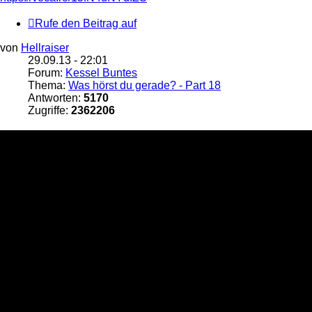
Rufe den Beitrag auf
von
Hellraiser
29.09.13 - 22:01
Forum:
Kessel Buntes
Thema:
Was hörst du gerade? - Part 18
Antworten:
5170
Zugriffe:
2362206