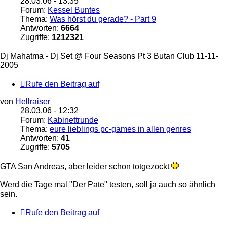
28.03.06 - 13:35
Forum:
Kessel Buntes
Thema:
Was hörst du gerade? - Part 9
Antworten:
6664
Zugriffe:
1212321
Dj Mahatma - Dj Set @ Four Seasons Pt 3 Butan Club 11-11-
2005
Rufe den Beitrag auf
von
Hellraiser
28.03.06 - 12:32
Forum:
Kabinettrunde
Thema:
eure lieblings pc-games in allen genres
Antworten:
41
Zugriffe:
5705
GTA San Andreas, aber leider schon totgezockt
Werd die Tage mal "Der Pate" testen, soll ja auch so ähnlich
sein.
Rufe den Beitrag auf