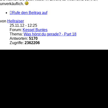
unverkäuflich.
Rufe den Beitrag auf
von
Hellraiser
25.11.12 - 12:25
Forum:
Kessel Buntes
Thema:
Was hörst du gerade? - Part 18
Antworten:
5170
Zugriffe:
2362206