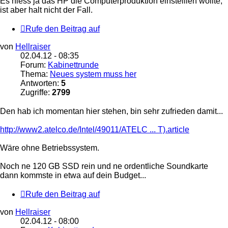
Es hiess ja das HP die Computerproduktion einstelllen wollte,
ist aber halt nicht der Fall.
Rufe den Beitrag auf
von
Hellraiser
02.04.12 - 08:35
Forum:
Kabinettrunde
Thema:
Neues system muss her
Antworten:
5
Zugriffe:
2799
Den hab ich momentan hier stehen, bin sehr zufrieden damit...
http://www2.atelco.de/Intel/49011/ATELC ... T).article
Wäre ohne Betriebssystem.
Noch ne 120 GB SSD rein und ne ordentliche Soundkarte
dann kommste in etwa auf dein Budget...
Rufe den Beitrag auf
von
Hellraiser
02.04.12 - 08:00