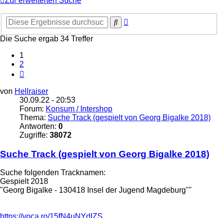
Zur erweiterten Suche
Erweiterte
Suche
Suche
Die Suche ergab 34 Treffer
1
2
Nächste
von
Hellraiser
30.09.22 - 20:53
Forum:
Konsum / Intershop
Thema:
Suche Track (gespielt von Georg Bigalke 2018)
Antworten:
0
Zugriffe:
38072
Suche Track (gespielt von Georg Bigalke 2018)
Suche folgenden Tracknamen:
Gespielt 2018
"Georg Bigalke - 130418 Insel der Jugend Magdeburg""
https://voca.ro/15fN4uNYdIZS