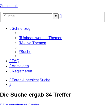
Zum Inhalt
Erweiterte
Suche
Suche
Schnellzugriff
Unbeantwortete Themen
Aktive Themen
Suche
FAQ
Anmelden
Registrieren
Foren-Übersicht
Suche
Suche
Die Suche ergab 34 Treffer