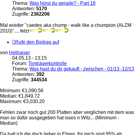
Thema:
Was hörst du gerade? - Part 18
Antworten:
5170
Zugriffe:
2362206
Mal wieder "caedes aka chump - walk like a chumpion (ALZM
2010)".... fetzt
Rufe den Beitrag auf
von
Hellraiser
04.05.13 - 13:15
Forum:
Tonträgerkontrolle
Thema:
Was hast du dir gekauft - zwischen - 01/13 -12/13
Antworten:
392
Zugriffe:
344534
Minimum: €1,090.56
Median: €1,849.72
Maximum: €3,030.20
Fehlen zwar noch gut 200 Platten aber verglichen mit dem was
man so dafür ausgegeben hat isses n Witz... (Minimum -
Median)
Da halt ich die doch lieber in Ehren, für mich sind 95% eh