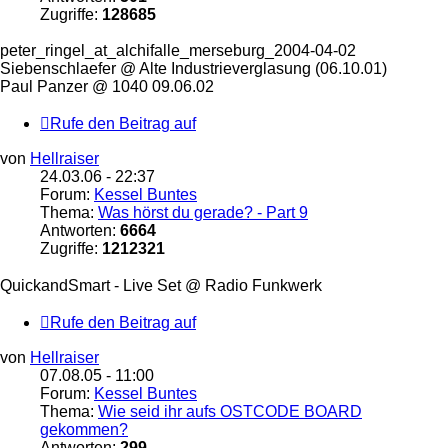
Zugriffe:
128685
peter_ringel_at_alchifalle_merseburg_2004-04-02
Siebenschlaefer @ Alte Industrieverglasung (06.10.01)
Paul Panzer @ 1040 09.06.02
Rufe den Beitrag auf
von
Hellraiser
24.03.06 - 22:37
Forum:
Kessel Buntes
Thema:
Was hörst du gerade? - Part 9
Antworten:
6664
Zugriffe:
1212321
QuickandSmart - Live Set @ Radio Funkwerk
Rufe den Beitrag auf
von
Hellraiser
07.08.05 - 11:00
Forum:
Kessel Buntes
Thema:
Wie seid ihr aufs OSTCODE BOARD
gekommen?
Antworten:
299