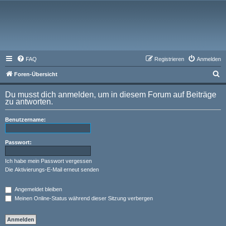
FAQ
Registrieren
Anmelden
S
Foren-Übersicht
u
Du musst dich anmelden, um in diesem Forum auf Beiträge
c
zu antworten.
h
Benutzername:
e
Passwort:
Ich habe mein Passwort vergessen
Die Aktivierungs-E-Mail erneut senden
Angemeldet bleiben
Meinen Online-Status während dieser Sitzung verbergen