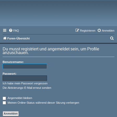
FAQ
Registrieren
Anmelden
S
Foren-Übersicht
u
Du musst registriert und angemeldet sein, um Profile
c
anzuschauen.
h
Benutzername:
e
Passwort:
Ich habe mein Passwort vergessen
Die Aktivierungs-E-Mail erneut senden
Angemeldet bleiben
Meinen Online-Status während dieser Sitzung verbergen